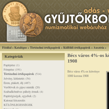
Főoldal
»
Katalógus
»
Történelmi értékpapírok
»
Külföldi értékpapírok
»
Ausztria
»
Bécs város 4%-os k
Kategóriák
1908
Papírpénz (1)
Fémpénz (191)
Bécs város 4%-os kötvénye
Történelmi értékpapírok
(514)
1000 korona 1908
Jelvény, kitüntetés (54)
Érem, plakett, díj (487)
Verőtövek és gipsz minták (20)
Szabadkőműves páholy érmek (4)
Papírrégiségek, egyebek (2)
Katonai felszerelés
KÜLÖNLEGESSÉGEK