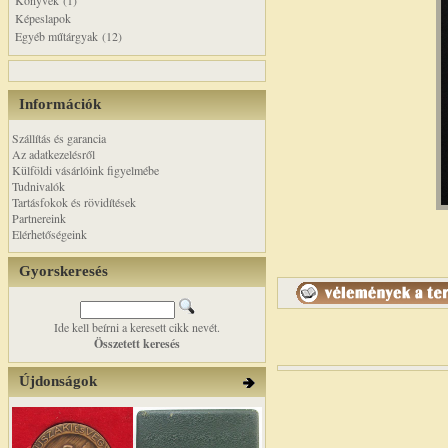
Könyvek (1)
Képeslapok
Egyéb műtárgyak (12)
Információk
Szállítás és garancia
Az adatkezelésről
Külföldi vásárlóink figyelmébe
Tudnivalók
Tartásfokok és rövidítések
Partnereink
Elérhetőségeink
Gyorskeresés
Ide kell beírni a keresett cikk nevét.
Összetett keresés
Újdonságok