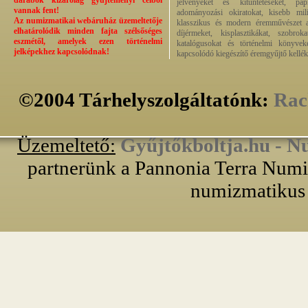
darabok kizárólag gyűjteményi célból
jelvényeket és kitüntetéseket, pap
vannak fent!
adományozási okiratokat, kisebb milit
Az numizmatikai webáruház üzemeltetője
klasszikus és modern éremművészet alk
elhatárolódik minden fajta szélsőséges
díjérmeket, kisplasztikákat, szobrok
eszmétől, amelyek ezen történelmi
katalógusokat és történelmi könyvek
jelképekhez kapcsolódnak!
kapcsolódó kiegészítő éremgyűjtő kellék
©2004 Tárhelyszolgáltatónk:
Rac
Üzemeltető:
Gyűjtőkboltja.hu - N
partnerünk a Pannonia Terra Numiz
numizmatikus 