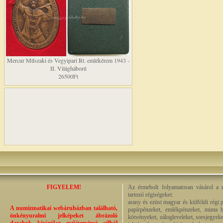
Mercur Műszaki és Vegyipari Rt. emlékérem 1943 -
II. Világháború
26500Ft
FIGYELEM!
Az érmebolt folyamatosan vásárol a n
tartozó régiségeket:
arany és ezüst magyar és külföldi régi 
A numizmatikai webáruházban található,
papírpénzeket, emlékpénzeket, minta b
önkényuralmi jelképeket ábrázoló
kötvényeket, zálogleveleket, sorsjegyeke