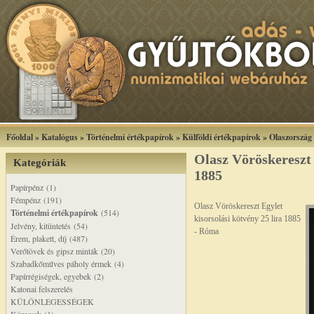
Főoldal
»
Katalógus
»
Történelmi értékpapírok
»
Külföldi értékpapírok
»
Olaszország
Olasz Vöröskereszt 
Kategóriák
1885
Papírpénz (1)
Fémpénz (191)
Olasz Vöröskereszt Egylet
Történelmi értékpapírok
(514)
kisorsolási kötvény 25 lira 1885
Jelvény, kitüntetés (54)
- Róma
Érem, plakett, díj (487)
Verőtövek és gipsz minták (20)
Szabadkőműves páholy érmek (4)
Papírrégiségek, egyebek (2)
Katonai felszerelés
KÜLÖNLEGESSÉGEK