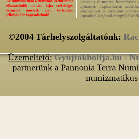
Az numizmatikai webáruház üzemeltetője
klasszikus és modern éremművészet alk
elhatárolódik minden fajta szélsőséges
díjérmeket, kisplasztikákat, szobrok
eszmétől, amelyek ezen történelmi
katalógusokat és történelmi könyvek
jelképekhez kapcsolódnak!
kapcsolódó kiegészítő éremgyűjtő kellék
©2004 Tárhelyszolgáltatónk:
Rac
Üzemeltető:
Gyűjtőkboltja.hu - N
partnerünk a Pannonia Terra Numiz
numizmatikus 