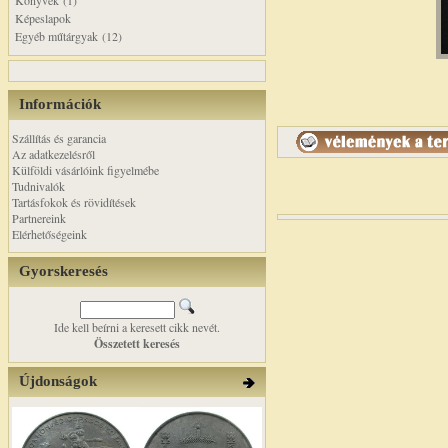
Könyvek (1)
Képeslapok
Egyéb műtárgyak (12)
Információk
Szállítás és garancia
Az adatkezelésről
Külföldi vásárlóink figyelmébe
Tudnivalók
Tartásfokok és rövidítések
Partnereink
Elérhetőségeink
Gyorskeresés
Ide kell beírni a keresett cikk nevét.
Összetett keresés
Újdonságok