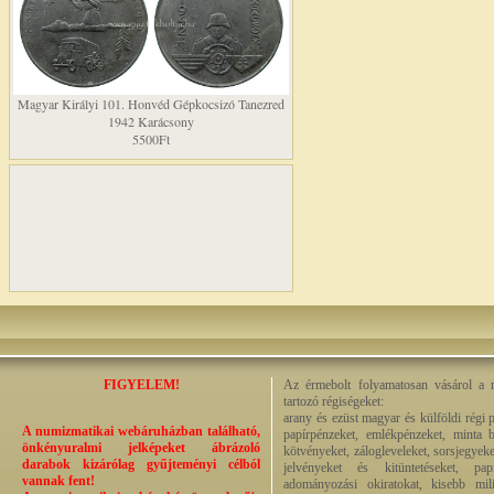
Magyar Királyi 101. Honvéd Gépkocsizó Tanezred
1942 Karácsony
5500Ft
FIGYELEM!
Az érmebolt folyamatosan vásárol a n
tartozó régiségeket:
arany és ezüst magyar és külföldi régi 
A numizmatikai webáruházban található,
papírpénzeket, emlékpénzeket, minta b
önkényuralmi jelképeket ábrázoló
kötvényeket, zálogleveleket, sorsjegyeke
darabok kizárólag gyűjteményi célból
jelvényeket és kitüntetéseket, pap
vannak fent!
adományozási okiratokat, kisebb milit