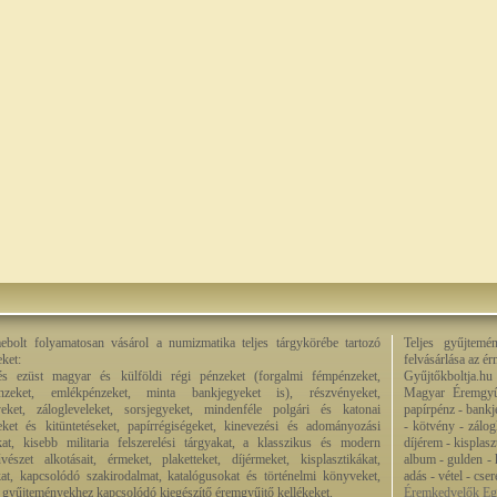
bolt folyamatosan vásárol a numizmatika teljes tárgykörébe tartozó
Teljes gyűjtemé
eket:
felvásárlása az é
és ezüst magyar és külföldi régi pénzeket (forgalmi fémpénzeket,
Gyűjtőkboltja.hu
énzeket, emlékpénzeket, minta bankjegyeket is), részvényeket,
Magyar Éremgyű
eket, zálogleveleket, sorsjegyeket, mindenféle polgári és katonai
papírpénz - bankj
eket és kitüntetéseket, papírrégiségeket, kinevezési és adományozási
- kötvény - zálog
kat, kisebb militaria felszerelési tárgyakat, a klasszikus és modern
díjérem - kisplas
észet alkotásait, érmeket, plaketteket, díjérmeket, kisplasztikákat,
album - gulden - k
at, kapcsolódó szakirodalmat, katalógusokat és történelmi könyveket,
adás - vétel - cse
 a gyűjteményekhez kapcsolódó kiegészítő éremgyűjtő kellékeket.
Éremkedvelők Egy