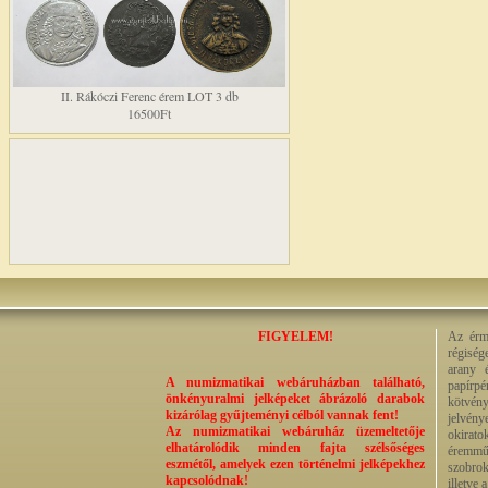
II. Rákóczi Ferenc érem LOT 3 db
16500Ft
FIGYELEM!
Az érme
régiség
arany 
A numizmatikai webáruházban található,
papírp
önkényuralmi jelképeket ábrázoló darabok
kötvény
kizárólag gyűjteményi célból vannak fent!
jelvény
Az numizmatikai webáruház üzemeltetője
okirato
elhatárolódik minden fajta szélsőséges
éremműv
eszmétől, amelyek ezen történelmi jelképekhez
szobrok
kapcsolódnak!
illetve