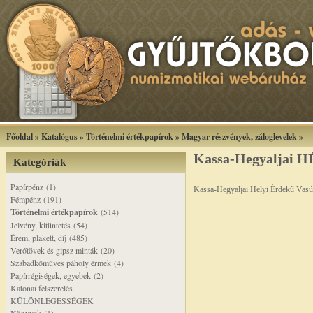
Főoldal
»
Katalógus
»
Történelmi értékpapírok
»
Magyar részvények, záloglevelek
»
Kassa-Hegyaljai HÉ
Kategóriák
Papírpénz (1)
Kassa-Hegyaljai Helyi Érdekű Vasú
Fémpénz (191)
Történelmi értékpapírok
(514)
Jelvény, kitüntetés (54)
Érem, plakett, díj (485)
Verőtövek és gipsz minták (20)
Szabadkőműves páholy érmek (4)
Papírrégiségek, egyebek (2)
Katonai felszerelés
KÜLÖNLEGESSÉGEK