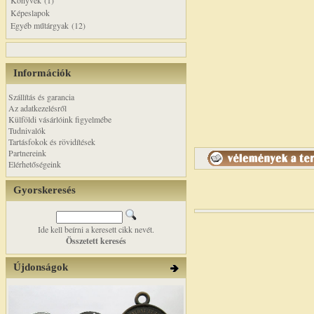
Könyvek (1)
Képeslapok
Egyéb műtárgyak (12)
Információk
Szállítás és garancia
Az adatkezelésről
Külföldi vásárlóink figyelmébe
Tudnivalók
Tartásfokok és rövidítések
Partnereink
Elérhetőségeink
Gyorskeresés
Ide kell beírni a keresett cikk nevét.
Összetett keresés
Újdonságok