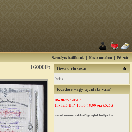
Személyes beállítások
|
Kosár tartalma
|
Pénztár
16000Ft
Bevásárlókosár
0 cikk
Kérdése vagy ajánlata van?
06-30-293-0517
Hívható H-P: 10.00-18.00 óra között
email:numizmatika@gyujtokboltja.hu