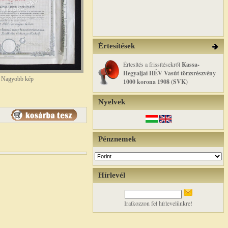
Értesítések
Értesítés a frissítésekről
Kassa-
Hegyaljai HÉV Vasút törzsrészvény
Nagyobb kép
1000 korona 1908 (SVK)
Nyelvek
Pénznemek
Hírlevél
Iratkozzon fel hírlevelünkre!