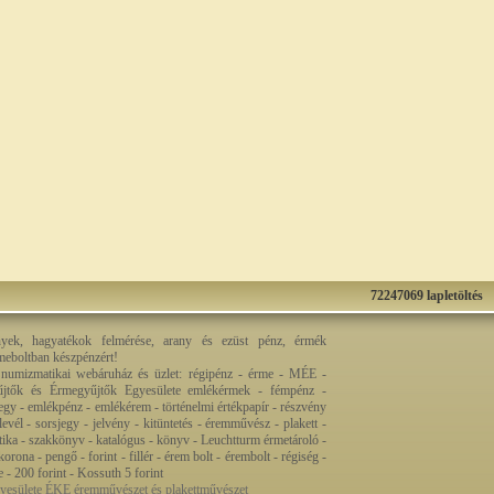
72247069 lapletöltés
nyek, hagyatékok felmérése, arany és ezüst pénz, érmék
rmeboltban készpénzért!
 numizmatikai webáruház és üzlet: régipénz - érme - MÉE -
jtők és Érmegyűjtők Egyesülete emlékérmek - fémpénz -
egy - emlékpénz - emlékérem - történelmi értékpapír - részvény
levél - sorsjegy - jelvény - kitüntetés - éremművész - plakett -
ztika - szakkönyv - katalógus - könyv - Leuchtturm érmetároló -
orona - pengő - forint - fillér - érem bolt - érembolt - régiség -
re - 200 forint - Kossuth 5 forint
esülete ÉKE éremművészet és plakettművészet