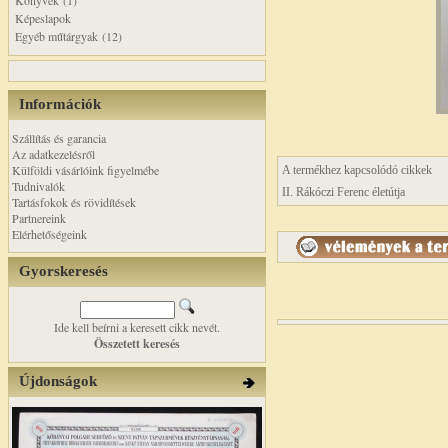
Könyvek (1)
Képeslapok
Egyéb műtárgyak (12)
Információk
Szállítás és garancia
Az adatkezelésről
Külföldi vásárlóink figyelmébe
A termékhez kapcsolódó cikkek
Tudnivalók
II. Rákóczi Ferenc életútja
Tartásfokok és rövidítések
Partnereink
Elérhetőségeink
Gyorskeresés
Ide kell beírni a keresett cikk nevét.
Összetett keresés
Újdonságok