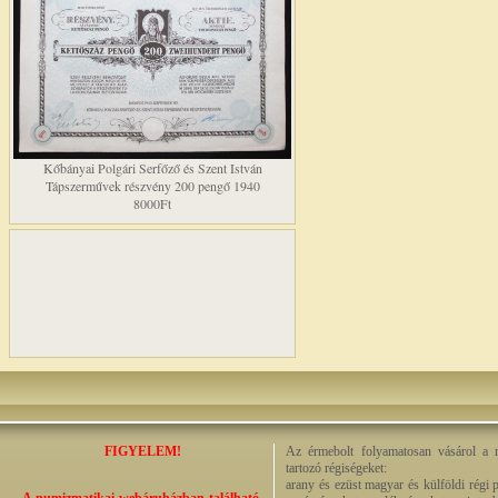
Kőbányai Polgári Serfőző és Szent István
Tápszerművek részvény 200 pengő 1940
8000Ft
FIGYELEM!
Az érmebolt folyamatosan vásárol a n
tartozó régiségeket:
arany és ezüst magyar és külföldi régi 