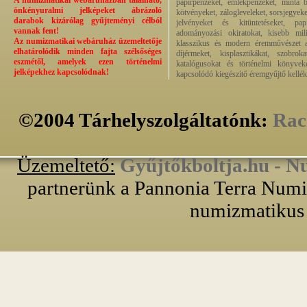
A numizmatikai webáruházban található,
papírpénzeket, emlékpénzeket, minta b
önkényuralmi jelképeket ábrázoló
kötvényeket, zálogleveleket, sorsjegyeke
darabok kizárólag gyűjteményi célból
jelvényeket és kitüntetéseket, pap
vannak fent!
adományozási okiratokat, kisebb milit
Az numizmatikai webáruház üzemeltetője
klasszikus és modern éremművészet alk
elhatárolódik minden fajta szélsőséges
díjérmeket, kisplasztikákat, szobrok
eszmétől, amelyek ezen történelmi
katalógusokat és történelmi könyvek
jelképekhez kapcsolódnak!
kapcsolódó kiegészítő éremgyűjtő kellék
©2004 Tárhelyszolgáltatónk:
Rac
Üzemeltető:
Gyűjtőkboltja.hu - N
partnerünk a Pannonia Terra Numiz
numizmatikus 