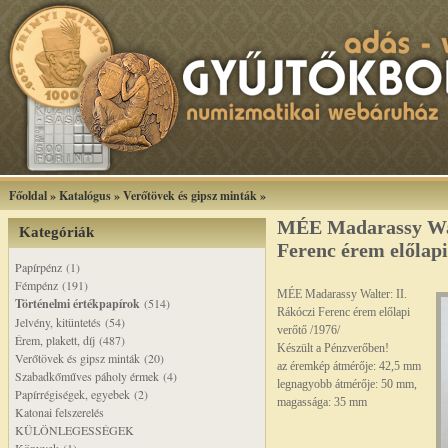
Főoldal
»
Katalógus
»
Verőtövek és gipsz minták
»
MÉE Madarassy Wal
Kategóriák
Ferenc érem előlapi
Papírpénz (1)
Fémpénz (191)
MÉE Madarassy Walter: II.
Történelmi értékpapírok
(514)
Rákóczi Ferenc érem előlapi
Jelvény, kitüntetés (54)
verőtő /1976/
Érem, plakett, díj (487)
Készült a Pénzverőben!
Verőtövek és gipsz minták (20)
az éremkép átmérője: 42,5 mm
Szabadkőműves páholy érmek (4)
legnagyobb átmérője: 50 mm,
Papírrégiségek, egyebek (2)
magassága: 35 mm
Katonai felszerelés
KÜLÖNLEGESSÉGEK