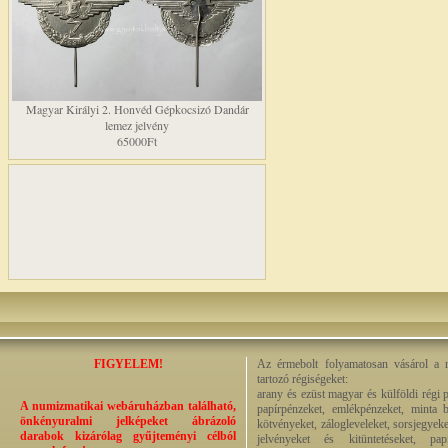
Magyar Királyi 2. Honvéd Gépkocsizó Dandár
lemez jelvény
65000Ft
FIGYELEM!
Az érmebolt folyamatosan vásárol a n
tartozó régiségeket:
arany és ezüst magyar és külföldi régi 
A numizmatikai webáruházban található,
papírpénzeket, emlékpénzeket, minta b
önkényuralmi jelképeket ábrázoló
kötvényeket, zálogleveleket, sorsjegyeke
darabok kizárólag gyűjteményi célból
jelvényeket és kitüntetéseket, pap