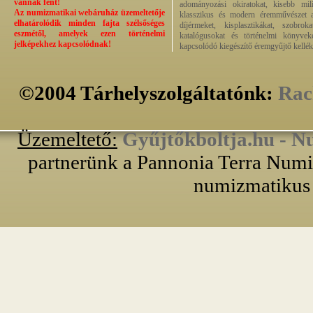
vannak fent!
adományozási okiratokat, kisebb milit
Az numizmatikai webáruház üzemeltetője
klasszikus és modern éremművészet alk
elhatárolódik minden fajta szélsőséges
díjérmeket, kisplasztikákat, szobrok
eszmétől, amelyek ezen történelmi
katalógusokat és történelmi könyvek
jelképekhez kapcsolódnak!
kapcsolódó kiegészítő éremgyűjtő kellék
©2004 Tárhelyszolgáltatónk:
Rac
Üzemeltető:
Gyűjtőkboltja.hu - N
partnerünk a Pannonia Terra Numiz
numizmatikus 