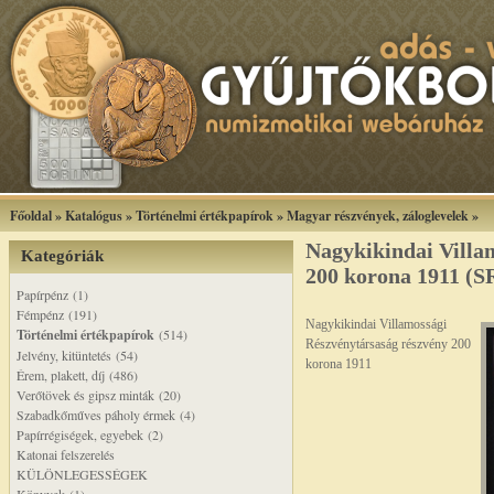
Főoldal
»
Katalógus
»
Történelmi értékpapírok
»
Magyar részvények, záloglevelek
»
Nagykikindai Villam
Kategóriák
200 korona 1911 (S
Papírpénz (1)
Fémpénz (191)
Nagykikindai Villamossági
Történelmi értékpapírok
(514)
Részvénytársaság részvény 200
Jelvény, kitüntetés (54)
korona 1911
Érem, plakett, díj (486)
Verőtövek és gipsz minták (20)
Szabadkőműves páholy érmek (4)
Papírrégiségek, egyebek (2)
Katonai felszerelés
KÜLÖNLEGESSÉGEK