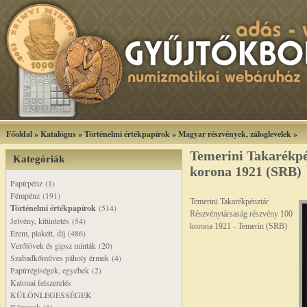
Főoldal
»
Katalógus
»
Történelmi értékpapírok
»
Magyar részvények, záloglevelek
»
Temerini Takarékpé
Kategóriák
korona 1921 (SRB)
Papírpénz (1)
Fémpénz (191)
Temerini Takarékpénztár
Történelmi értékpapírok
(514)
Részvénytársaság részvény 100
Jelvény, kitüntetés (54)
korona 1921 - Temerin (SRB)
Érem, plakett, díj (486)
Verőtövek és gipsz minták (20)
Szabadkőműves páholy érmek (4)
Papírrégiségek, egyebek (2)
Katonai felszerelés
KÜLÖNLEGESSÉGEK