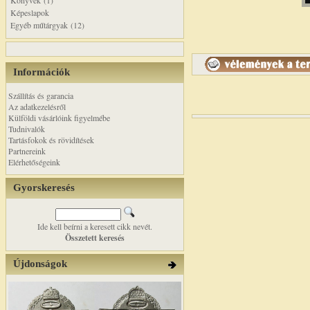
Könyvek (1)
Képeslapok
Egyéb műtárgyak (12)
Információk
Szállítás és garancia
Az adatkezelésről
Külföldi vásárlóink figyelmébe
Tudnivalók
Tartásfokok és rövidítések
Partnereink
Elérhetőségeink
Gyorskeresés
Ide kell beírni a keresett cikk nevét.
Összetett keresés
Újdonságok