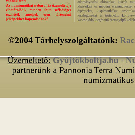
vannak fent!
adományozási okiratokat, kisebb milit
Az numizmatikai webáruház üzemeltetője
klasszikus és modern éremművészet alk
elhatárolódik minden fajta szélsőséges
díjérmeket, kisplasztikákat, szobrok
eszmétől, amelyek ezen történelmi
katalógusokat és történelmi könyvek
jelképekhez kapcsolódnak!
kapcsolódó kiegészítő éremgyűjtő kellék
©2004 Tárhelyszolgáltatónk:
Rac
Üzemeltető:
Gyűjtőkboltja.hu - N
partnerünk a Pannonia Terra Numiz
numizmatikus 