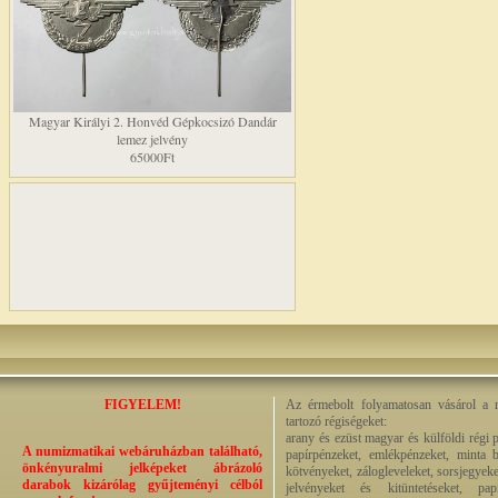
Magyar Királyi 2. Honvéd Gépkocsizó Dandár
lemez jelvény
65000Ft
FIGYELEM!
Az érmebolt folyamatosan vásárol a n
tartozó régiségeket:
arany és ezüst magyar és külföldi régi 
A numizmatikai webáruházban található,
papírpénzeket, emlékpénzeket, minta b
önkényuralmi jelképeket ábrázoló
kötvényeket, zálogleveleket, sorsjegyeke
darabok kizárólag gyűjteményi célból
jelvényeket és kitüntetéseket, pap