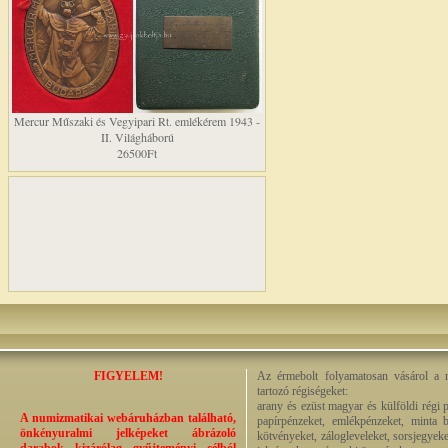
Mercur Műszaki és Vegyipari Rt. emlékérem 1943 -
II. Világháború
26500Ft
FIGYELEM!
Az érmebolt folyamatosan vásárol a n
tartozó régiségeket:
arany és ezüst magyar és külföldi régi 
A numizmatikai webáruházban található,
papírpénzeket, emlékpénzeket, minta b
önkényuralmi jelképeket ábrázoló
kötvényeket, zálogleveleket, sorsjegyeke