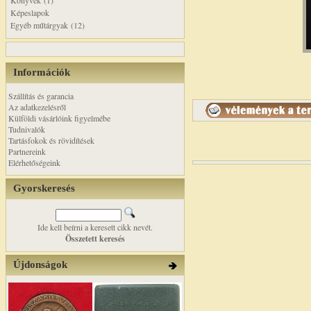
Könyvek (1)
Képeslapok
Egyéb műtárgyak (12)
Információk
Szállítás és garancia
Az adatkezelésről
Külföldi vásárlóink figyelmébe
Tudnivalók
Tartásfokok és rövidítések
Partnereink
Elérhetőségeink
Gyorskeresés
Ide kell beírni a keresett cikk nevét.
Összetett keresés
Újdonságok