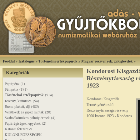
Főoldal
»
Katalógus
»
Történelmi értékpapírok
»
Magyar részvények, záloglevelek
»
Kondorosi Kisgazd
Kategóriák
Részvénytársaság r
Papírpénz (1)
1923
Fémpénz (191)
Történelmi értékpapírok
(514)
Kondorosi Kisgazdák
Jelvény, kitüntetés (54)
Terményértékesítő
Érem, plakett, díj (485)
Részvénytársasága részvény
Verőtövek és gipsz minták (20)
1000 korona 1923 - Kondoros
Szabadkőműves páholy érmek (4)
Papírrégiségek, egyebek (2)
Katonai felszerelés
KÜLÖNLEGESSÉGEK