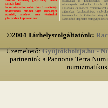
darabok kizárólag gyűjteményi célból
jelvényeket és kitüntetéseket, pap
vannak fent!
adományozási okiratokat, kisebb milit
Az numizmatikai webáruház üzemeltetője
klasszikus és modern éremművészet alk
elhatárolódik minden fajta szélsőséges
díjérmeket, kisplasztikákat, szobrok
eszmétől, amelyek ezen történelmi
katalógusokat és történelmi könyvek
jelképekhez kapcsolódnak!
kapcsolódó kiegészítő éremgyűjtő kellék
©2004 Tárhelyszolgáltatónk:
Rac
Üzemeltető:
Gyűjtőkboltja.hu - N
partnerünk a Pannonia Terra Numiz
numizmatikus 