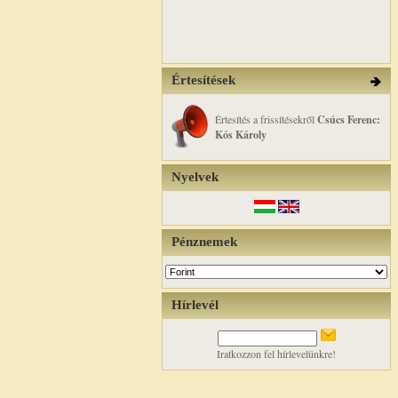
Értesítések
Értesítés a frissítésekről
Csúcs Ferenc:
Kós Károly
Nyelvek
Pénznemek
Hírlevél
Iratkozzon fel hírlevelünkre!