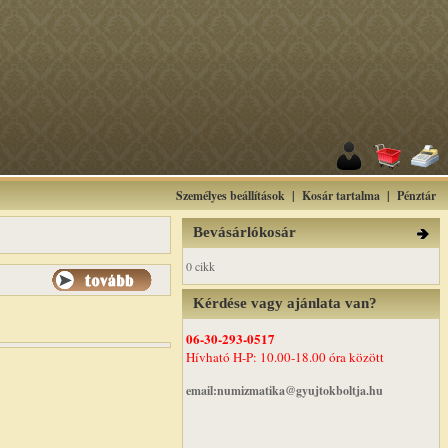
Személyes beállítások
|
Kosár tartalma
|
Pénztár
Bevásárlókosár
0 cikk
Kérdése vagy ajánlata van?
06-30-293-0517
Hívható H-P: 10.00-18.00 óra között
email:numizmatika@gyujtokboltja.hu