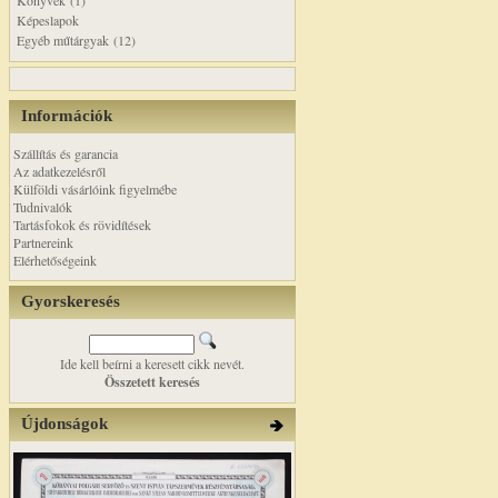
Könyvek (1)
Képeslapok
Egyéb műtárgyak (12)
Információk
Szállítás és garancia
Az adatkezelésről
Külföldi vásárlóink figyelmébe
Tudnivalók
Tartásfokok és rövidítések
Partnereink
Elérhetőségeink
Gyorskeresés
Ide kell beírni a keresett cikk nevét.
Összetett keresés
Újdonságok