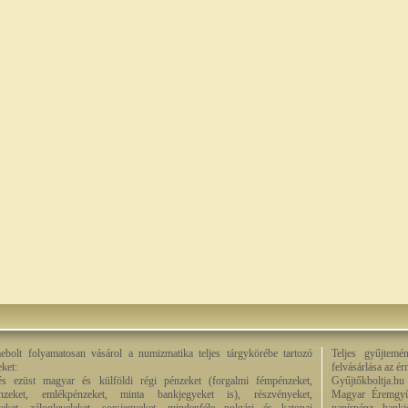
bolt folyamatosan vásárol a numizmatika teljes tárgykörébe tartozó
Teljes gyűjtemé
eket:
felvásárlása az é
és ezüst magyar és külföldi régi pénzeket (forgalmi fémpénzeket,
Gyűjtőkboltja.hu
énzeket, emlékpénzeket, minta bankjegyeket is), részvényeket,
Magyar Éremgyű