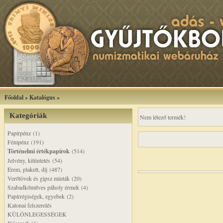
Főoldal
»
Katalógus
»
Kategóriák
Nem létező termék!
Papírpénz (1)
Fémpénz (191)
Történelmi értékpapírok
(514)
Jelvény, kitüntetés (54)
Érem, plakett, díj (487)
Verőtövek és gipsz minták (20)
Szabadkőműves páholy érmek (4)
Papírrégiségek, egyebek (2)
Katonai felszerelés
KÜLÖNLEGESSÉGEK