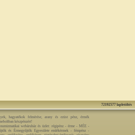
72192577 lapletöltés
nyek, hagyatékok felmérése, arany és ezüst pénz, érmék
rmeboltban készpénzért!
 numizmatikai webáruház és üzlet: régipénz - érme - MÉE -
jtők és Érmegyűjtők Egyesülete emlékérmek - fémpénz -