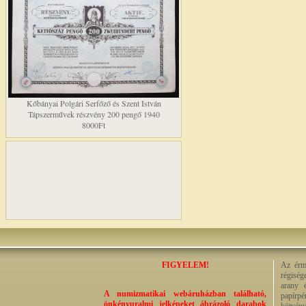
Kőbányai Polgári Serfőző és Szent István
Tápszerművek részvény 200 pengő 1940
8000Ft
FIGYELEM!
Az érme
régiség
arany 
A numizmatikai webáruházban található,
papírp
önkényuralmi jelképeket ábrázoló darabok