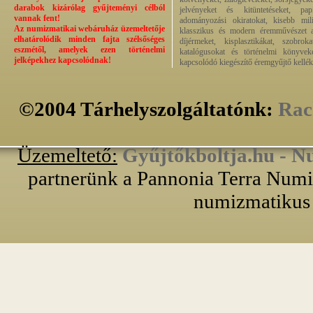
darabok kizárólag gyűjteményi célból
jelvényeket és kitüntetéseket, pap
vannak fent!
adományozási okiratokat, kisebb milit
Az numizmatikai webáruház üzemeltetője
klasszikus és modern éremművészet alk
elhatárolódik minden fajta szélsőséges
díjérmeket, kisplasztikákat, szobrok
eszmétől, amelyek ezen történelmi
katalógusokat és történelmi könyvek
jelképekhez kapcsolódnak!
kapcsolódó kiegészítő éremgyűjtő kellék
©2004 Tárhelyszolgáltatónk:
Rac
Üzemeltető:
Gyűjtőkboltja.hu - N
partnerünk a Pannonia Terra Numiz
numizmatikus 