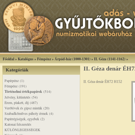
Főoldal
»
Katalógus
»
Fémpénz
»
Árpád-ház (1000-1301)
»
II. Géza (1141-1162)
»
II. Géza denár ÉH
Kategóriák
Papírpénz (1)
II. Géza denár ÉH72 H152
Fémpénz (191)
Történelmi értékpapírok
(514)
Jelvény, kitüntetés (54)
Érem, plakett, díj (487)
Verőtövek és gipsz minták (20)
Szabadkőműves páholy érmek (4)
Papírrégiségek, egyebek (2)
Katonai felszerelés
KÜLÖNLEGESSÉGEK