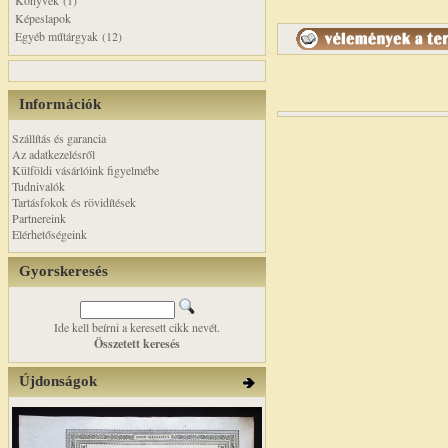
Könyvek (1)
Képeslapok
Egyéb műtárgyak (12)
Információk
Szállítás és garancia
Az adatkezelésről
Külföldi vásárlóink figyelmébe
Tudnivalók
Tartásfokok és rövidítések
Partnereink
Elérhetőségeink
Gyorskeresés
Ide kell beírni a keresett cikk nevét.
Összetett keresés
Újdonságok