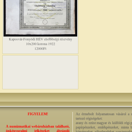
Kaposvár-Fonyódi HÉV elsőbbségi részvény
10x200 korona 1922
12000Ft
FIGYELEM!
Az érmebolt folyamatosan vásárol a n
tartozó régiségeket:
arany és ezüst magyar és külföldi régi 
A numizmatikai webáruházban található,
papírpénzeket, emlékpénzeket, minta b
önkényuralmi jelképeket ábrázoló
kötvényeket, zálogleveleket, sorsjegyeke