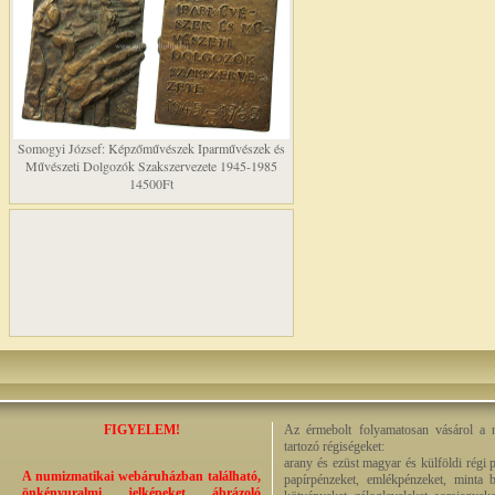
Somogyi József: Képzőművészek Iparművészek és
Művészeti Dolgozók Szakszervezete 1945-1985
14500Ft
FIGYELEM!
Az érmebolt folyamatosan vásárol a n
tartozó régiségeket:
arany és ezüst magyar és külföldi régi 
A numizmatikai webáruházban található,
papírpénzeket, emlékpénzeket, minta b
önkényuralmi jelképeket ábrázoló