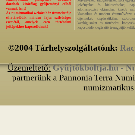
kötvényeket, zálogleveleket, sorsjegyeke
darabok kizárólag gyűjteményi célból
jelvényeket és kitüntetéseket, pap
vannak fent!
adományozási okiratokat, kisebb milit
Az numizmatikai webáruház üzemeltetője
klasszikus és modern éremművészet alk
elhatárolódik minden fajta szélsőséges
díjérmeket, kisplasztikákat, szobrok
eszmétől, amelyek ezen történelmi
katalógusokat és történelmi könyvek
jelképekhez kapcsolódnak!
kapcsolódó kiegészítő éremgyűjtő kellék
©2004 Tárhelyszolgáltatónk:
Rac
Üzemeltető:
Gyűjtőkboltja.hu - N
partnerünk a Pannonia Terra Numiz
numizmatikus 