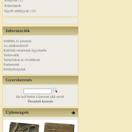
Könyvek (1)
Képeslapok
Egyéb műtárgyak (12)
Információk
Szállítás és garancia
Az adatkezelésről
Külföldi vásárlóink figyelmébe
Tudnivalók
Tartásfokok és rövidítések
Partnereink
Elérhetőségeink
Gyorskeresés
Ide kell beírni a keresett cikk nevét.
Összetett keresés
Újdonságok