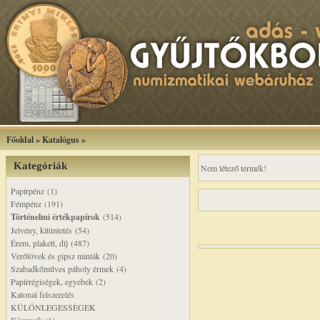
Főoldal
»
Katalógus
»
Kategóriák
Nem létező termék!
Papírpénz (1)
Fémpénz (191)
Történelmi értékpapírok
(514)
Jelvény, kitüntetés (54)
Érem, plakett, díj (487)
Verőtövek és gipsz minták (20)
Szabadkőműves páholy érmek (4)
Papírrégiségek, egyebek (2)
Katonai felszerelés
KÜLÖNLEGESSÉGEK