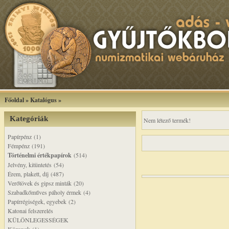
Főoldal
»
Katalógus
»
Kategóriák
Nem létező termék!
Papírpénz (1)
Fémpénz (191)
Történelmi értékpapírok
(514)
Jelvény, kitüntetés (54)
Érem, plakett, díj (487)
Verőtövek és gipsz minták (20)
Szabadkőműves páholy érmek (4)
Papírrégiségek, egyebek (2)
Katonai felszerelés
KÜLÖNLEGESSÉGEK