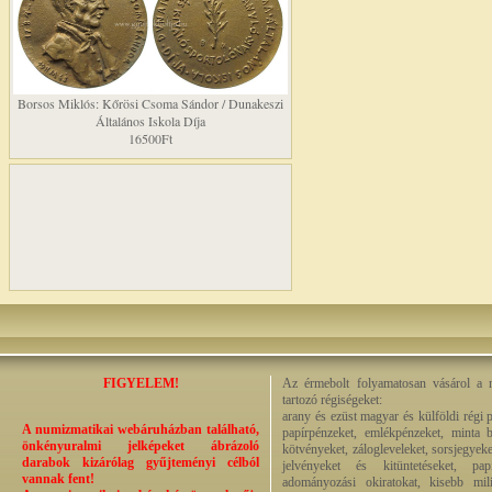
Borsos Miklós: Kőrösi Csoma Sándor / Dunakeszi
Általános Iskola Díja
16500Ft
FIGYELEM!
Az érmebolt folyamatosan vásárol a n
tartozó régiségeket:
arany és ezüst magyar és külföldi régi 
A numizmatikai webáruházban található,
papírpénzeket, emlékpénzeket, minta b
önkényuralmi jelképeket ábrázoló
kötvényeket, zálogleveleket, sorsjegyeke
darabok kizárólag gyűjteményi célból
jelvényeket és kitüntetéseket, pap
vannak fent!
adományozási okiratokat, kisebb milit