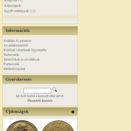
Könyvek (1)
Képeslapok
Egyéb műtárgyak (12)
Információk
Szállítás és garancia
Az adatkezelésről
Külföldi vásárlóink figyelmébe
Tudnivalók
Tartásfokok és rövidítések
Partnereink
Elérhetőségeink
Gyorskeresés
Ide kell beírni a keresett cikk nevét.
Összetett keresés
Újdonságok