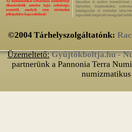
Az numizmatikai webáruház üzemeltetője
klasszikus és modern éremművészet alk
elhatárolódik minden fajta szélsőséges
díjérmeket, kisplasztikákat, szobrok
eszmétől, amelyek ezen történelmi
katalógusokat és történelmi könyvek
jelképekhez kapcsolódnak!
kapcsolódó kiegészítő éremgyűjtő kellék
©2004 Tárhelyszolgáltatónk:
Rac
Üzemeltető:
Gyűjtőkboltja.hu - N
partnerünk a Pannonia Terra Numiz
numizmatikus 