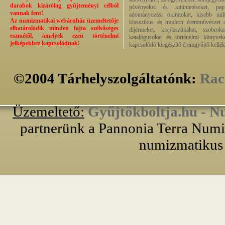
darabok kizárólag gyűjteményi célból
jelvényeket és kitüntetéseket, pap
vannak fent!
adományozási okiratokat, kisebb milit
Az numizmatikai webáruház üzemeltetője
klasszikus és modern éremművészet alk
elhatárolódik minden fajta szélsőséges
díjérmeket, kisplasztikákat, szobrok
eszmétől, amelyek ezen történelmi
katalógusokat és történelmi könyvek
jelképekhez kapcsolódnak!
kapcsolódó kiegészítő éremgyűjtő kellék
©2004 Tárhelyszolgáltatónk:
Rac
Üzemeltető:
Gyűjtőkboltja.hu - N
partnerünk a Pannonia Terra Numiz
numizmatikus 