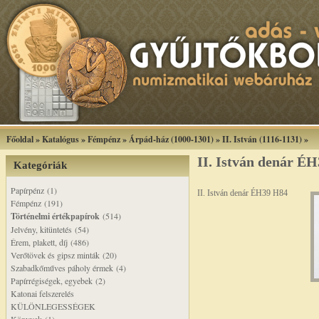
Főoldal
»
Katalógus
»
Fémpénz
»
Árpád-ház (1000-1301)
»
II. István (1116-1131)
»
II. István denár É
Kategóriák
Papírpénz (1)
II. István denár ÉH39 H84
Fémpénz (191)
Történelmi értékpapírok
(514)
Jelvény, kitüntetés (54)
Érem, plakett, díj (486)
Verőtövek és gipsz minták (20)
Szabadkőműves páholy érmek (4)
Papírrégiségek, egyebek (2)
Katonai felszerelés
KÜLÖNLEGESSÉGEK