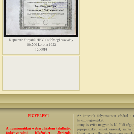
Kaposvár-Fonyódi HÉV elsőbbségi részvény
10x200 korona 1922
12000Ft
FIGYELEM!
Az érmebolt folyamatosan vásárol a n
tartozó régiségeket:
arany és ezüst magyar és külföldi régi 
A numizmatikai webáruházban található,
papírpénzeket, emlékpénzeket, minta b
önkényuralmi jelképeket ábrázoló
kötvényeket, zálogleveleket, sorsjegyeke