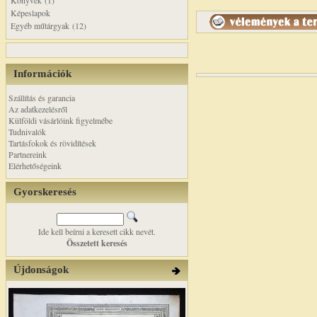
Könyvek (1)
Képeslapok
Egyéb műtárgyak (12)
Információk
Szállítás és garancia
Az adatkezelésről
Külföldi vásárlóink figyelmébe
Tudnivalók
Tartásfokok és rövidítések
Partnereink
Elérhetőségeink
Gyorskeresés
Ide kell beírni a keresett cikk nevét.
Összetett keresés
Újdonságok