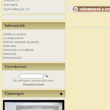
Könyvek (1)
Képeslapok
Egyéb műtárgyak (12)
Információk
Szállítás és garancia
Az adatkezelésről
Külföldi vásárlóink figyelmébe
Tudnivalók
Tartásfokok és rövidítések
Partnereink
Elérhetőségeink
Gyorskeresés
Ide kell beírni a keresett cikk nevét.
Összetett keresés
Újdonságok