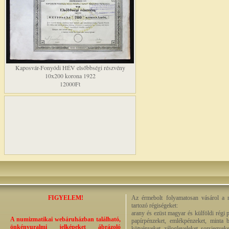
Kaposvár-Fonyódi HÉV elsőbbségi részvény
10x200 korona 1922
12000Ft
FIGYELEM!
Az érmebolt folyamatosan vásárol a n
tartozó régiségeket:
arany és ezüst magyar és külföldi régi 
A numizmatikai webáruházban található,
papírpénzeket, emlékpénzeket, minta b
önkényuralmi jelképeket ábrázoló
kötvényeket, zálogleveleket, sorsjegyeke