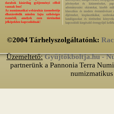
darabok kizárólag gyűjteményi célból
jelvényeket és kitüntetéseket, pap
vannak fent!
adományozási okiratokat, kisebb milit
Az numizmatikai webáruház üzemeltetője
klasszikus és modern éremművészet alk
elhatárolódik minden fajta szélsőséges
díjérmeket, kisplasztikákat, szobrok
eszmétől, amelyek ezen történelmi
katalógusokat és történelmi könyvek
jelképekhez kapcsolódnak!
kapcsolódó kiegészítő éremgyűjtő kellék
©2004 Tárhelyszolgáltatónk:
Rac
Üzemeltető:
Gyűjtőkboltja.hu - N
partnerünk a Pannonia Terra Numiz
numizmatikus 