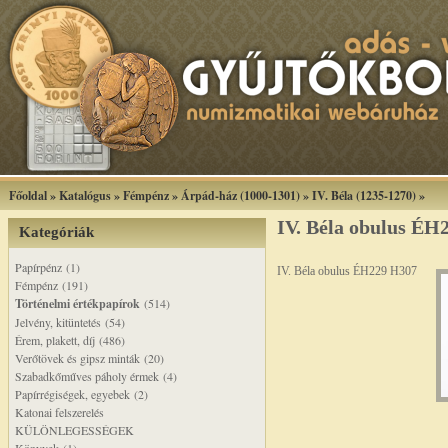
Főoldal
»
Katalógus
»
Fémpénz
»
Árpád-ház (1000-1301)
»
IV. Béla (1235-1270)
»
IV. Béla obulus ÉH
Kategóriák
Papírpénz (1)
IV. Béla obulus ÉH229 H307
Fémpénz (191)
Történelmi értékpapírok
(514)
Jelvény, kitüntetés (54)
Érem, plakett, díj (486)
Verőtövek és gipsz minták (20)
Szabadkőműves páholy érmek (4)
Papírrégiségek, egyebek (2)
Katonai felszerelés
KÜLÖNLEGESSÉGEK