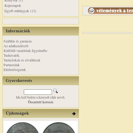
Könyvek (1)
Képeslapok
Egyéb műtárgyak (12)
Információk
Szállítás és garancia
Az adatkezelésről
Külföldi vásárlóink figyelmébe
Tudnivalók
Tartásfokok és rövidítések
Partnereink
Elérhetőségeink
Gyorskeresés
Ide kell beírni a keresett cikk nevét.
Összetett keresés
Újdonságok