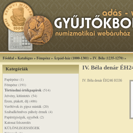
Főoldal
»
Katalógus
»
Fémpénz
»
Árpád-ház (1000-1301)
»
IV. Béla (1235-1270)
»
IV. Béla denár ÉH2
Kategóriák
Papírpénz (1)
IV. Béla denár ÉH246 H336
Fémpénz (191)
Történelmi értékpapírok
(514)
Jelvény, kitüntetés (54)
Érem, plakett, díj (486)
Verőtövek és gipsz minták (20)
Szabadkőműves páholy érmek (4)
Papírrégiségek, egyebek (2)
Katonai felszerelés
KÜLÖNLEGESSÉGEK