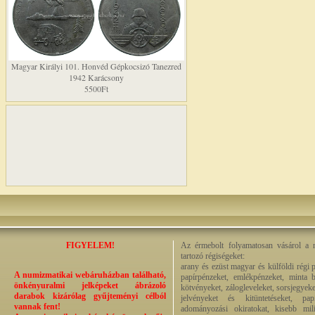
Magyar Királyi 101. Honvéd Gépkocsizó Tanezred
1942 Karácsony
5500Ft
FIGYELEM!
Az érmebolt folyamatosan vásárol a n
tartozó régiségeket:
arany és ezüst magyar és külföldi régi 
A numizmatikai webáruházban található,
papírpénzeket, emlékpénzeket, minta b
önkényuralmi jelképeket ábrázoló
kötvényeket, zálogleveleket, sorsjegyeke
darabok kizárólag gyűjteményi célból
jelvényeket és kitüntetéseket, pap
vannak fent!
adományozási okiratokat, kisebb milit