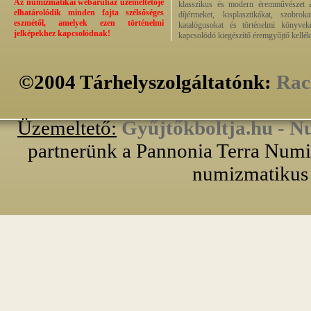
Az numizmatikai webáruház üzemeltetője
klasszikus és modern éremművészet alk
elhatárolódik minden fajta szélsőséges
díjérmeket, kisplasztikákat, szobrok
eszmétől, amelyek ezen történelmi
katalógusokat és történelmi könyvek
jelképekhez kapcsolódnak!
kapcsolódó kiegészítő éremgyűjtő kellék
©2004 Tárhelyszolgáltatónk:
Rac
Üzemeltető:
Gyűjtőkboltja.hu - N
partnerünk a Pannonia Terra Numiz
numizmatikus 