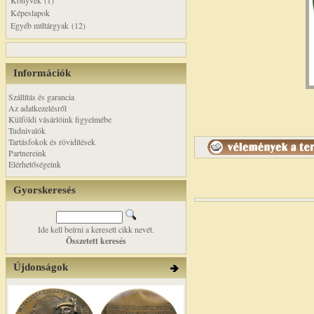
Könyvek (1)
Képeslapok
Egyéb műtárgyak (12)
Információk
Szállítás és garancia
Az adatkezelésről
Külföldi vásárlóink figyelmébe
Tudnivalók
Tartásfokok és rövidítések
Partnereink
Elérhetőségeink
Gyorskeresés
Ide kell beírni a keresett cikk nevét.
Összetett keresés
Újdonságok