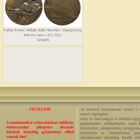
Farkas Ferenc: Mihály deák városbíró / Zalaegerszeg
600 éve város 1421-2021
24500Ft
FIGYELEM!
Az érmebolt folyamatosan vásárol a n
tartozó régiségeket:
arany és ezüst magyar és külföldi régi 
A numizmatikai webáruházban található,
papírpénzeket, emlékpénzeket, minta b
önkényuralmi jelképeket ábrázoló
kötvényeket, zálogleveleket, sorsjegyeke
darabok kizárólag gyűjteményi célból
jelvényeket és kitüntetéseket, pap
vannak fent!
adományozási okiratokat, kisebb milit