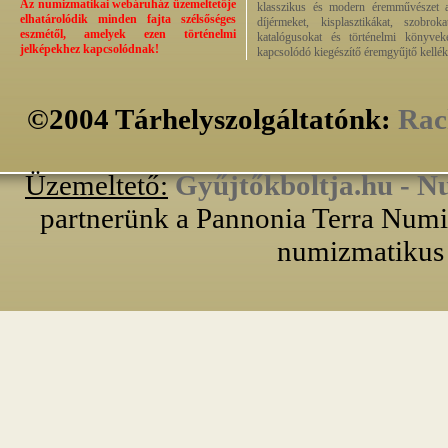
Az numizmatikai webáruház üzemeltetője
klasszikus és modern éremművészet alk
elhatárolódik minden fajta szélsőséges
díjérmeket, kisplasztikákat, szobrok
eszmétől, amelyek ezen történelmi
katalógusokat és történelmi könyvek
jelképekhez kapcsolódnak!
kapcsolódó kiegészítő éremgyűjtő kellék
©2004 Tárhelyszolgáltatónk:
Rac
Üzemeltető:
Gyűjtőkboltja.hu - N
partnerünk a Pannonia Terra Numiz
numizmatikus 