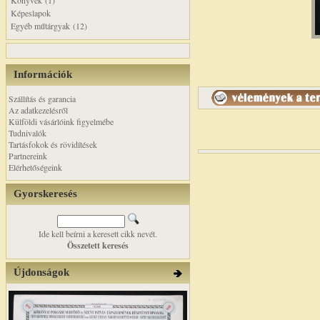
Könyvek (1)
Képeslapok
Egyéb műtárgyak (12)
Információk
Szállítás és garancia
Az adatkezelésről
Külföldi vásárlóink figyelmébe
Tudnivalók
Tartásfokok és rövidítések
Partnereink
Elérhetőségeink
Gyorskeresés
Ide kell beírni a keresett cikk nevét.
Összetett keresés
Újdonságok