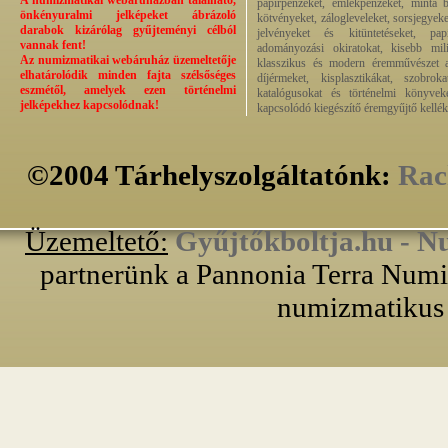
A numizmatikai webáruházban található,
papírpénzeket, emlékpénzeket, minta b
önkényuralmi jelképeket ábrázoló
kötvényeket, zálogleveleket, sorsjegyeke
darabok kizárólag gyűjteményi célból
jelvényeket és kitüntetéseket, pap
vannak fent!
adományozási okiratokat, kisebb milit
Az numizmatikai webáruház üzemeltetője
klasszikus és modern éremművészet alk
elhatárolódik minden fajta szélsőséges
díjérmeket, kisplasztikákat, szobrok
eszmétől, amelyek ezen történelmi
katalógusokat és történelmi könyvek
jelképekhez kapcsolódnak!
kapcsolódó kiegészítő éremgyűjtő kellék
©2004 Tárhelyszolgáltatónk:
Rac
Üzemeltető:
Gyűjtőkboltja.hu - N
partnerünk a Pannonia Terra Numiz
numizmatikus 