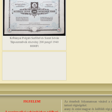
Kőbányai Polgári Serfőző és Szent István
Tápszerművek részvény 200 pengő 1940
8000Ft
FIGYELEM!
Az érmebolt folyamatosan vásárol a n
tartozó régiségeket:
arany és ezüst magyar és külföldi régi 