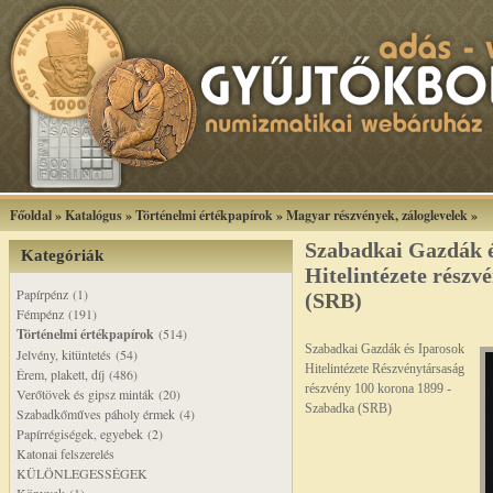
Főoldal
»
Katalógus
»
Történelmi értékpapírok
»
Magyar részvények, záloglevelek
»
Szabadkai Gazdák é
Kategóriák
Hitelintézete részv
Papírpénz (1)
(SRB)
Fémpénz (191)
Történelmi értékpapírok
(514)
Szabadkai Gazdák és Iparosok
Jelvény, kitüntetés (54)
Hitelintézete Részvénytársaság
Érem, plakett, díj (486)
részvény 100 korona 1899 -
Verőtövek és gipsz minták (20)
Szabadka (SRB)
Szabadkőműves páholy érmek (4)
Papírrégiségek, egyebek (2)
Katonai felszerelés
KÜLÖNLEGESSÉGEK