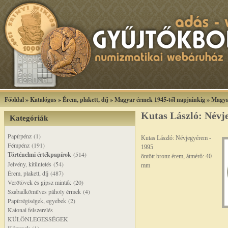
Főoldal
»
Katalógus
»
Érem, plakett, díj
»
Magyar érmek 1945-től napjainkig
»
Magya
Kutas László: Névj
Kategóriák
Papírpénz (1)
Kutas László: Névjegyérem -
Fémpénz (191)
1995
Történelmi értékpapírok
(514)
öntött bronz érem, átmérő: 40
Jelvény, kitüntetés (54)
mm
Érem, plakett, díj (487)
Verőtövek és gipsz minták (20)
Szabadkőműves páholy érmek (4)
Papírrégiségek, egyebek (2)
Katonai felszerelés
KÜLÖNLEGESSÉGEK