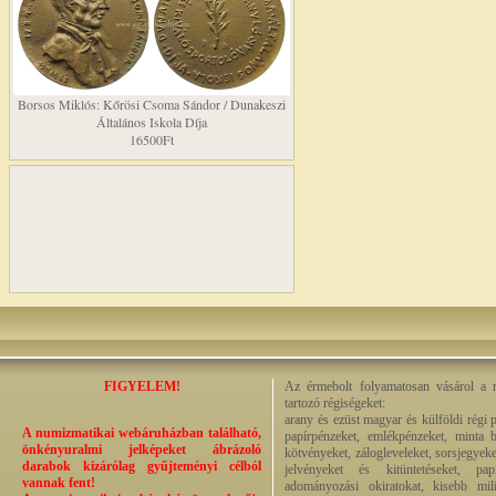
Borsos Miklós: Kőrösi Csoma Sándor / Dunakeszi
Általános Iskola Díja
16500Ft
FIGYELEM!
Az érmebolt folyamatosan vásárol a n
tartozó régiségeket:
arany és ezüst magyar és külföldi régi 
A numizmatikai webáruházban található,
papírpénzeket, emlékpénzeket, minta b
önkényuralmi jelképeket ábrázoló
kötvényeket, zálogleveleket, sorsjegyeke
darabok kizárólag gyűjteményi célból
jelvényeket és kitüntetéseket, pap
vannak fent!
adományozási okiratokat, kisebb milit