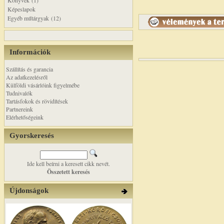
Könyvek (1)
Képeslapok
Egyéb műtárgyak (12)
Információk
Szállítás és garancia
Az adatkezelésről
Külföldi vásárlóink figyelmébe
Tudnivalók
Tartásfokok és rövidítések
Partnereink
Elérhetőségeink
Gyorskeresés
Ide kell beírni a keresett cikk nevét.
Összetett keresés
Újdonságok