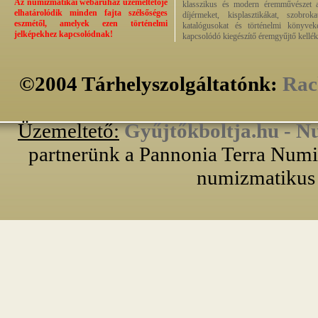
Az numizmatikai webáruház üzemeltetője
klasszikus és modern éremművészet alk
elhatárolódik minden fajta szélsőséges
díjérmeket, kisplasztikákat, szobrok
eszmétől, amelyek ezen történelmi
katalógusokat és történelmi könyvek
jelképekhez kapcsolódnak!
kapcsolódó kiegészítő éremgyűjtő kellék
©2004 Tárhelyszolgáltatónk:
Rac
Üzemeltető:
Gyűjtőkboltja.hu - N
partnerünk a Pannonia Terra Numiz
numizmatikus 