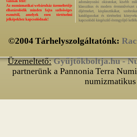
vannak fent!
adományozási okiratokat, kisebb milit
Az numizmatikai webáruház üzemeltetője
klasszikus és modern éremművészet alk
elhatárolódik minden fajta szélsőséges
díjérmeket, kisplasztikákat, szobrok
eszmétől, amelyek ezen történelmi
katalógusokat és történelmi könyvek
jelképekhez kapcsolódnak!
kapcsolódó kiegészítő éremgyűjtő kellék
©2004 Tárhelyszolgáltatónk:
Rac
Üzemeltető:
Gyűjtőkboltja.hu - N
partnerünk a Pannonia Terra Numiz
numizmatikus 