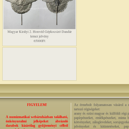
Magyar Királyi 2. Honvéd Gépkocsizó Dandár
lemez jelvény
65000Ft
FIGYELEM!
Az érmebolt folyamatosan vásárol a n
tartozó régiségeket:
arany és ezüst magyar és külföldi régi 
A numizmatikai webáruházban található,
papírpénzeket, emlékpénzeket, minta b
önkényuralmi jelképeket ábrázoló
kötvényeket, zálogleveleket, sorsjegyeke
darabok kizárólag gyűjteményi célból
jelvényeket és kitüntetéseket, pap