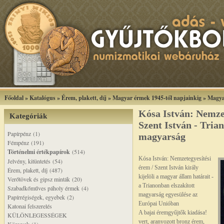
Főoldal
»
Katalógus
»
Érem, plakett, díj
»
Magyar érmek 1945-től napjainkig
»
Magya
Kósa István: Nemzet
Kategóriák
Szent István - Tria
Papírpénz (1)
magyarság
Fémpénz (191)
Történelmi értékpapírok
(514)
Kósa István: Nemzetegyesítési
Jelvény, kitüntetés (54)
érem / Szent István király
Érem, plakett, díj (487)
kijelöli a magyar állam határait -
Verőtövek és gipsz minták (20)
a Trianonban elszakított
Szabadkőműves páholy érmek (4)
magyarság egyesülése az
Papírrégiségek, egyebek (2)
Európai Unióban
Katonai felszerelés
A bajai éremgyűjtők kiadása!
KÜLÖNLEGESSÉGEK
vert, aranyozott bronz érem,