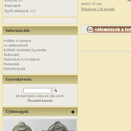
Könyvek (1)
átmérő: 65 mm
Képeslapok
Mindössze 5 db készült!
Egyéb műtárgyak (12)
Információk
Szállítás és garancia
Az adatkezelésről
Külföldi vásárlóink figyelmébe
Tudnivalók
Tartásfokok és rövidítések
Partnereink
Elérhetőségeink
Gyorskeresés
Ide kell beírni a keresett cikk nevét.
Összetett keresés
Újdonságok