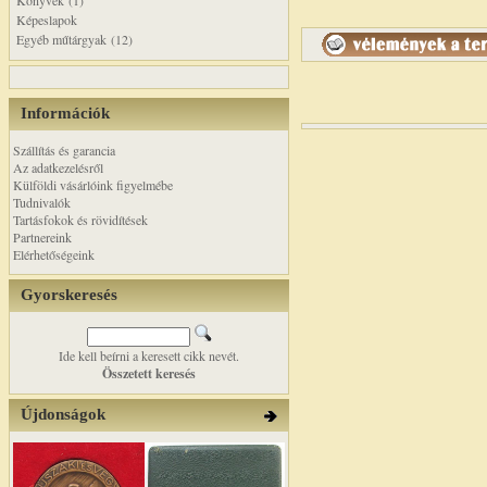
Könyvek (1)
Képeslapok
Egyéb műtárgyak (12)
Információk
Szállítás és garancia
Az adatkezelésről
Külföldi vásárlóink figyelmébe
Tudnivalók
Tartásfokok és rövidítések
Partnereink
Elérhetőségeink
Gyorskeresés
Ide kell beírni a keresett cikk nevét.
Összetett keresés
Újdonságok