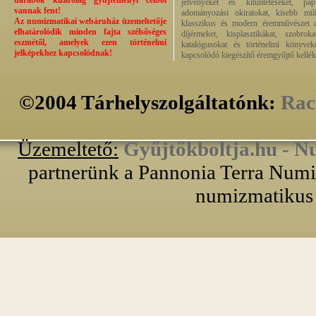
darabok kizárólag gyűjteményi célból
jelvényeket és kitüntetéseket, pap
vannak fent!
adományozási okiratokat, kisebb milit
Az numizmatikai webáruház üzemeltetője
klasszikus és modern éremművészet alk
elhatárolódik minden fajta szélsőséges
díjérmeket, kisplasztikákat, szobrok
eszmétől, amelyek ezen történelmi
katalógusokat és történelmi könyvek
jelképekhez kapcsolódnak!
kapcsolódó kiegészítő éremgyűjtő kellék
©2004 Tárhelyszolgáltatónk:
Rac
Üzemeltető:
Gyűjtőkboltja.hu - N
partnerünk a Pannonia Terra Numiz
numizmatikus 