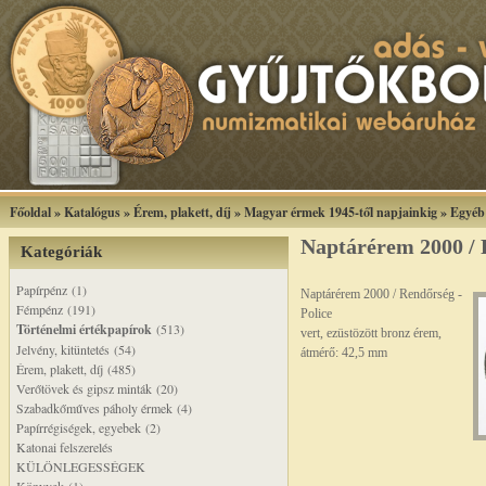
Főoldal
»
Katalógus
»
Érem, plakett, díj
»
Magyar érmek 1945-től napjainkig
»
Egyéb
Naptárérem 2000 / 
Kategóriák
Papírpénz (1)
Naptárérem 2000 / Rendőrség -
Fémpénz (191)
Police
Történelmi értékpapírok
(513)
vert, ezüstözött bronz érem,
Jelvény, kitüntetés (54)
átmérő: 42,5 mm
Érem, plakett, díj (485)
Verőtövek és gipsz minták (20)
Szabadkőműves páholy érmek (4)
Papírrégiségek, egyebek (2)
Katonai felszerelés
KÜLÖNLEGESSÉGEK