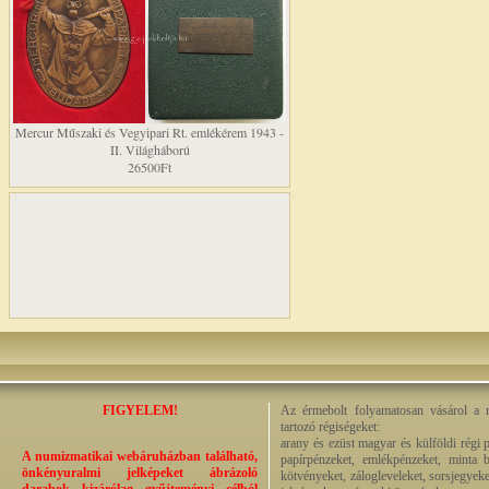
Mercur Műszaki és Vegyipari Rt. emlékérem 1943 -
II. Világháború
26500Ft
FIGYELEM!
Az érmebolt folyamatosan vásárol a n
tartozó régiségeket:
arany és ezüst magyar és külföldi régi 
A numizmatikai webáruházban található,
papírpénzeket, emlékpénzeket, minta b
önkényuralmi jelképeket ábrázoló
kötvényeket, zálogleveleket, sorsjegyeke