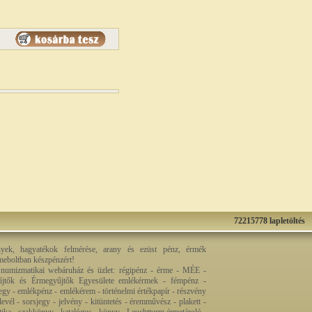
72215778 lapletöltés
nyek, hagyatékok felmérése, arany és ezüst pénz, érmék
rmeboltban készpénzért!
 numizmatikai webáruház és üzlet: régipénz - érme - MÉE -
jtők és Érmegyűjtők Egyesülete emlékérmek - fémpénz -
egy - emlékpénz - emlékérem - történelmi értékpapír - részvény
levél - sorsjegy - jelvény - kitüntetés - éremművész - plakett -