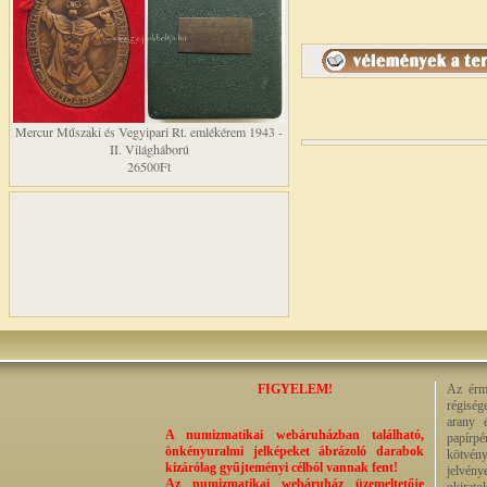
Mercur Műszaki és Vegyipari Rt. emlékérem 1943 -
II. Világháború
26500Ft
FIGYELEM!
Az érme
régiség
arany 
A numizmatikai webáruházban található,
papírp
önkényuralmi jelképeket ábrázoló darabok
kötvény
kizárólag gyűjteményi célból vannak fent!
jelvény
Az numizmatikai webáruház üzemeltetője