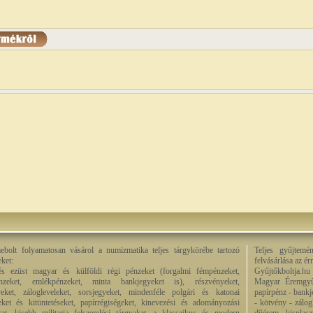
bolt folyamatosan vásárol a numizmatika teljes tárgykörébe tartozó
Teljes gyűjtemé
eket:
felvásárlása az é
és ezüst magyar és külföldi régi pénzeket (forgalmi fémpénzeket,
Gyűjtőkboltja.hu
énzeket, emlékpénzeket, minta bankjegyeket is), részvényeket,
Magyar Éremgyű
eket, zálogleveleket, sorsjegyeket, mindenféle polgári és katonai
papírpénz - bankj
eket és kitüntetéseket, papírrégiségeket, kinevezési és adományozási
- kötvény - zálog