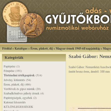
Főoldal
»
Katalógus
»
Érem, plakett, díj
»
Magyar érmek 1945-től napjainkig
»
Magya
Szabó Gábor: Nemze
Kategóriák
Papírpénz (1)
Szabó Gábor: Nemzetközi Auschwitz
Fémpénz (191)
öntött bronz érem, átmérő: 100 mm
Történelmi értékpapírok
(514)
Jelvény, kitüntetés (54)
Érem, plakett, díj (486)
Verőtövek és gipsz minták (20)
Szabadkőműves páholy érmek (4)
Papírrégiségek, egyebek (2)
Katonai felszerelés
KÜLÖNLEGESSÉGEK