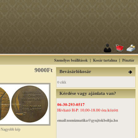
Személyes beállítások
|
Kosár tartalma
|
Pénztár
9000Ft
Bevásárlókosár
0 cikk
Kérdése vagy ajánlata van?
06-30-293-0517
Hívható H-P: 10.00-18.00 óra között
email:numizmatika@gyujtokboltja.hu
Nagyobb kép