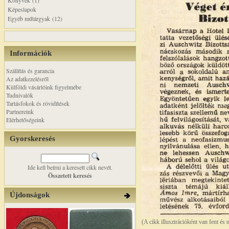
Könyvek (1)
Képeslapok
Egyéb műtárgyak (12)
Információk
Szállítás és garancia
Az adatkezelésről
Külföldi vásárlóink figyelmébe
Tudnivalók
Tartásfokok és rövidítések
Partnereink
Elérhetőségeink
Gyorskeresés
Ide kell beírni a keresett cikk nevét.
Összetett keresés
Újdonságok
(A cikk illusztrációként van fent és 