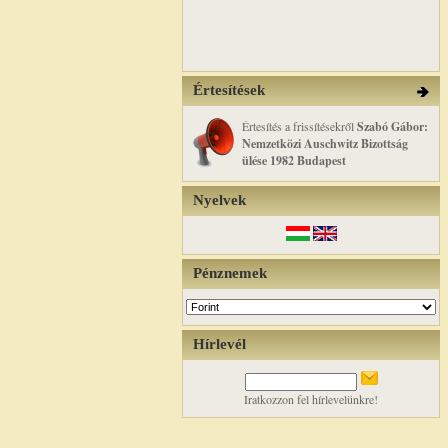
Értesítések
Értesítés a frissítésekről
Szabó Gábor:
Nemzetközi Auschwitz Bizottság
ülése 1982 Budapest
Nyelvek
Pénznemek
Hírlevél
Iratkozzon fel hírlevelünkre!