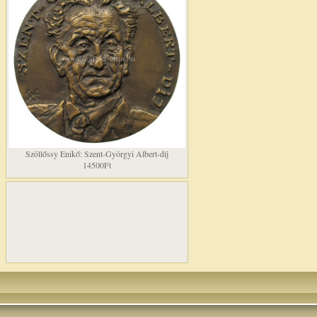
Szöllőssy Enikő: Szent-Györgyi Albert-díj
14500Ft