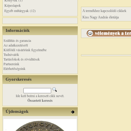
Könyvek (1)
Képeslapok
Egyéb műtárgyak (12)
A termékhez kapcsolódó cikkek
Kiss Nagy András életútja
Információk
Szállítás és garancia
Az adatkezelésről
Külföldi vásárlóink figyelmébe
Tudnivalók
Tartásfokok és rövidítések
Partnereink
Elérhetőségeink
Gyorskeresés
Ide kell beírni a keresett cikk nevét.
Összetett keresés
Újdonságok