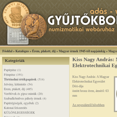
Főoldal
»
Katalógus
»
Érem, plakett, díj
»
Magyar érmek 1945-től napjainkig
»
Magya
Kiss Nagy András:
Kategóriák
Elektrotechnikai Eg
Papírpénz (1)
Fémpénz (191)
Kiss Nagy András: A Magyar
Történelmi értékpapírok
(514)
Elektrotechnikai Egyesület
Jelvény, kitüntetés (54)
Déri-díja
Érem, plakett, díj (485)
öntött bronz érem, átmérő: 63
Verőtövek és gipsz minták (20)
mm
Szabadkőműves páholy érmek (4)
Papírrégiségek, egyebek (2)
Az egyesületről bővebben
Katonai felszerelés
KÜLÖNLEGESSÉGEK