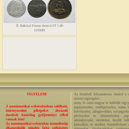
II. Rákóczi Ferenc érem LOT 3 db
16500Ft
FIGYELEM!
Az érmebolt folyamatosan vásárol a n
tartozó régiségeket:
arany és ezüst magyar és külföldi régi 
A numizmatikai webáruházban található,
papírpénzeket, emlékpénzeket, minta b
önkényuralmi jelképeket ábrázoló
kötvényeket, zálogleveleket, sorsjegyeke
darabok kizárólag gyűjteményi célból
jelvényeket és kitüntetéseket, pap
vannak fent!
adományozási okiratokat, kisebb milit
Az numizmatikai webáruház üzemeltetője
klasszikus és modern éremművészet alk
elhatárolódik minden fajta szélsőséges
díjérmeket, kisplasztikákat, szobrok