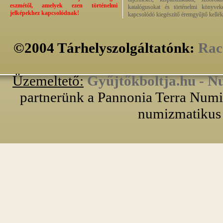
eszmétől, amelyek ezen történelmi
katalógusokat és történelmi könyvek
jelképekhez kapcsolódnak!
kapcsolódó kiegészítő éremgyűjtő kellék
©2004 Tárhelyszolgáltatónk:
Rac
Üzemeltető:
Gyűjtőkboltja.hu - N
partnerünk a Pannonia Terra Numiz
numizmatikus 