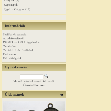
Könyvek (1)
Képeslapok
Egyéb műtárgyak (12)
Információk
Szállítás és garancia
Az adatkezelésről
Külföldi vásárlóink figyelmébe
Tudnivalók
Tartásfokok és rövidítések
Partnereink
Elérhetőségeink
Gyorskeresés
Ide kell beírni a keresett cikk nevét.
Összetett keresés
Újdonságok