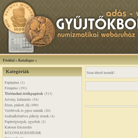
Főoldal
»
Katalógus
»
Kategóriák
Nem létező termék!
Papírpénz (1)
Fémpénz (191)
Történelmi értékpapírok
(513)
Jelvény, kitüntetés (54)
Érem, plakett, díj (490)
Verőtövek és gipsz minták (20)
Szabadkőműves páholy érmek (4)
Papírrégiségek, egyebek (2)
Katonai felszerelés
KÜLÖNLEGESSÉGEK