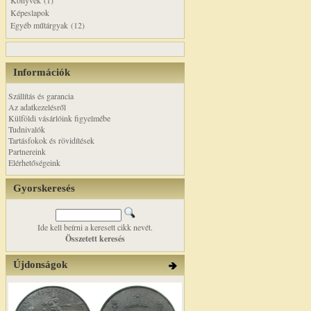
Könyvek (1)
Képeslapok
Egyéb műtárgyak (12)
Információk
Szállítás és garancia
Az adatkezelésről
Külföldi vásárlóink figyelmébe
Tudnivalók
Tartásfokok és rövidítések
Partnereink
Elérhetőségeink
Gyorskeresés
Ide kell beírni a keresett cikk nevét.
Összetett keresés
Újdonságok