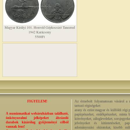
Magyar Királyi 101. Honvéd Gépkocsizó Tanezred
1942 Karácsony
5500Ft
FIGYELEM!
Az érmebolt folyamatosan vásárol a n
tartozó régiségeket:
arany és ezüst magyar és külföldi régi 
A numizmatikai webáruházban található,
papírpénzeket, emlékpénzeket, minta b
önkényuralmi jelképeket ábrázoló
kötvényeket, zálogleveleket, sorsjegyeke
darabok kizárólag gyűjteményi célból
jelvényeket és kitüntetéseket, pap
vannak fent!
adományozási okiratokat, kisebb milit