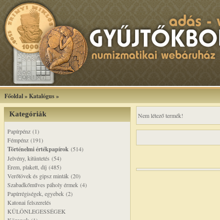
Főoldal
»
Katalógus
»
Kategóriák
Nem létező termék!
Papírpénz (1)
Fémpénz (191)
Történelmi értékpapírok
(514)
Jelvény, kitüntetés (54)
Érem, plakett, díj (485)
Verőtövek és gipsz minták (20)
Szabadkőműves páholy érmek (4)
Papírrégiségek, egyebek (2)
Katonai felszerelés
KÜLÖNLEGESSÉGEK