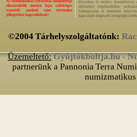
Az numizmatikai webáruház üzemeltetője
klasszikus és modern éremművészet alk
elhatárolódik minden fajta szélsőséges
díjérmeket, kisplasztikákat, szobrok
eszmétől, amelyek ezen történelmi
katalógusokat és történelmi könyvek
jelképekhez kapcsolódnak!
kapcsolódó kiegészítő éremgyűjtő kellék
©2004 Tárhelyszolgáltatónk:
Rac
Üzemeltető:
Gyűjtőkboltja.hu - N
partnerünk a Pannonia Terra Numiz
numizmatikus 