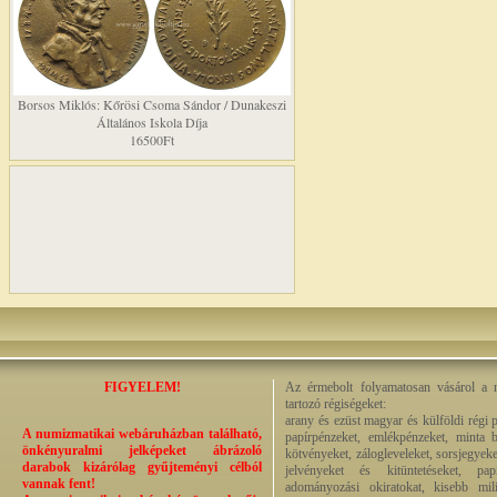
Borsos Miklós: Kőrösi Csoma Sándor / Dunakeszi
Általános Iskola Díja
16500Ft
FIGYELEM!
Az érmebolt folyamatosan vásárol a n
tartozó régiségeket:
arany és ezüst magyar és külföldi régi 
A numizmatikai webáruházban található,
papírpénzeket, emlékpénzeket, minta b
önkényuralmi jelképeket ábrázoló
kötvényeket, zálogleveleket, sorsjegyeke
darabok kizárólag gyűjteményi célból
jelvényeket és kitüntetéseket, pap
vannak fent!
adományozási okiratokat, kisebb milit