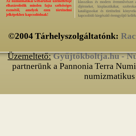
Az numizmatikai webáruház üzemeltetője
klasszikus és modern éremművészet alk
elhatárolódik minden fajta szélsőséges
díjérmeket, kisplasztikákat, szobrok
eszmétől, amelyek ezen történelmi
katalógusokat és történelmi könyvek
jelképekhez kapcsolódnak!
kapcsolódó kiegészítő éremgyűjtő kellék
©2004 Tárhelyszolgáltatónk:
Rac
Üzemeltető:
Gyűjtőkboltja.hu - N
partnerünk a Pannonia Terra Numiz
numizmatikus 