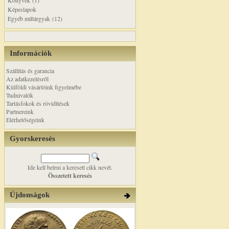
Könyvek (1)
Képeslapok
Egyéb műtárgyak (12)
Információk
Szállítás és garancia
Az adatkezelésről
Külföldi vásárlóink figyelmébe
Tudnivalók
Tartásfokok és rövidítések
Partnereink
Elérhetőségeink
Gyorskeresés
Ide kell beírni a keresett cikk nevét.
Összetett keresés
Újdonságok