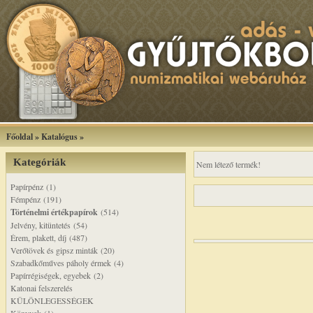
Főoldal
»
Katalógus
»
Kategóriák
Nem létező termék!
Papírpénz (1)
Fémpénz (191)
Történelmi értékpapírok
(514)
Jelvény, kitüntetés (54)
Érem, plakett, díj (487)
Verőtövek és gipsz minták (20)
Szabadkőműves páholy érmek (4)
Papírrégiségek, egyebek (2)
Katonai felszerelés
KÜLÖNLEGESSÉGEK