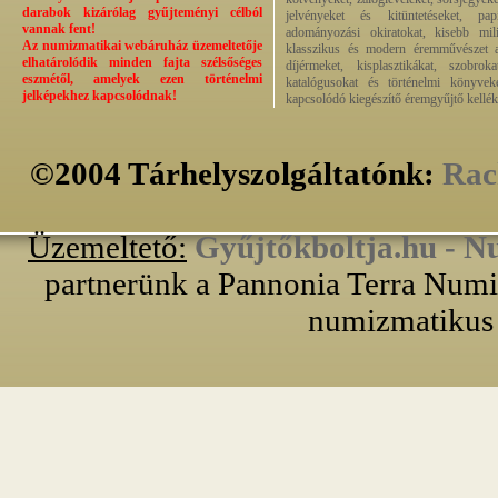
darabok kizárólag gyűjteményi célból
jelvényeket és kitüntetéseket, pap
vannak fent!
adományozási okiratokat, kisebb milit
Az numizmatikai webáruház üzemeltetője
klasszikus és modern éremművészet alk
elhatárolódik minden fajta szélsőséges
díjérmeket, kisplasztikákat, szobrok
eszmétől, amelyek ezen történelmi
katalógusokat és történelmi könyvek
jelképekhez kapcsolódnak!
kapcsolódó kiegészítő éremgyűjtő kellék
©2004 Tárhelyszolgáltatónk:
Rac
Üzemeltető:
Gyűjtőkboltja.hu - N
partnerünk a Pannonia Terra Numiz
numizmatikus 