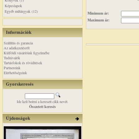
Könyvek (1)
Képeslapok
Egyéb műtárgyak (12)
Minimum ár:
Maximum ár:
Információk
Szállítás és garancia
Az adatkezelésről
Külföldi vásárlóink figyelmébe
Tudnivalók
Tartásfokok és rövidítések
Partnereink
Elérhetőségeink
Gyorskeresés
Ide kell beírni a keresett cikk nevét.
Összetett keresés
Újdonságok