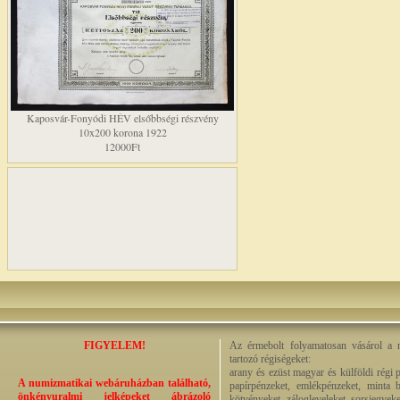
Kaposvár-Fonyódi HÉV elsőbbségi részvény
10x200 korona 1922
12000Ft
FIGYELEM!
Az érmebolt folyamatosan vásárol a n
tartozó régiségeket:
arany és ezüst magyar és külföldi régi 
A numizmatikai webáruházban található,
papírpénzeket, emlékpénzeket, minta b
önkényuralmi jelképeket ábrázoló
kötvényeket, zálogleveleket, sorsjegyeke