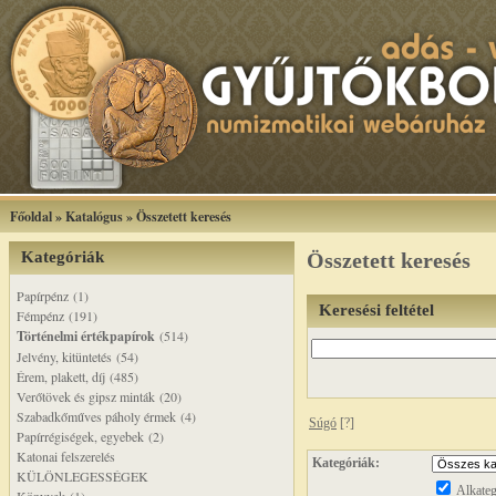
Főoldal
»
Katalógus
»
Összetett keresés
Kategóriák
Összetett keresés
Papírpénz (1)
Keresési feltétel
Fémpénz (191)
Történelmi értékpapírok
(514)
Jelvény, kitüntetés (54)
Érem, plakett, díj (485)
Verőtövek és gipsz minták (20)
Szabadkőműves páholy érmek (4)
Súgó
[?]
Papírrégiségek, egyebek (2)
Katonai felszerelés
Kategóriák:
KÜLÖNLEGESSÉGEK
Alkateg