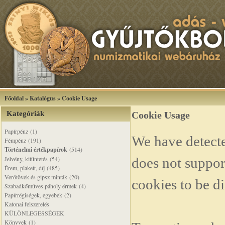
Főoldal
»
Katalógus
»
Cookie Usage
Kategóriák
Cookie Usage
Papírpénz (1)
We have detecte
Fémpénz (191)
Történelmi értékpapírok
(514)
Jelvény, kitüntetés (54)
does not support
Érem, plakett, díj (485)
Verőtövek és gipsz minták (20)
cookies to be di
Szabadkőműves páholy érmek (4)
Papírrégiségek, egyebek (2)
Katonai felszerelés
KÜLÖNLEGESSÉGEK
Könyvek (1)