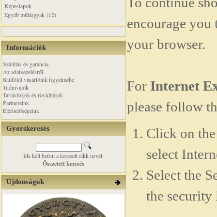
To continue sh
Képeslapok
Egyéb műtárgyak (12)
encourage you 
your browser.
Információk
Szállítás és garancia
Az adatkezelésről
Külföldi vásárlóink figyelmébe
For
Internet E
Tudnivalók
Tartásfokok és rövidítések
Partnereink
please follow th
Elérhetőségeink
Gyorskeresés
Click on th
select Inter
Ide kell beírni a keresett cikk nevét.
Összetett keresés
Select the Se
Újdonságok
the security