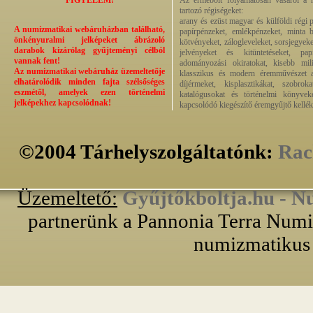
FIGYELEM!
Az érmebolt folyamatosan vásárol a n
tartozó régiségeket:
arany és ezüst magyar és külföldi régi 
A numizmatikai webáruházban található,
papírpénzeket, emlékpénzeket, minta b
önkényuralmi jelképeket ábrázoló
kötvényeket, zálogleveleket, sorsjegyeke
darabok kizárólag gyűjteményi célból
jelvényeket és kitüntetéseket, pap
vannak fent!
adományozási okiratokat, kisebb milit
Az numizmatikai webáruház üzemeltetője
klasszikus és modern éremművészet alk
elhatárolódik minden fajta szélsőséges
díjérmeket, kisplasztikákat, szobrok
eszmétől, amelyek ezen történelmi
katalógusokat és történelmi könyvek
jelképekhez kapcsolódnak!
kapcsolódó kiegészítő éremgyűjtő kellék
©2004 Tárhelyszolgáltatónk:
Rac
Üzemeltető:
Gyűjtőkboltja.hu - N
partnerünk a Pannonia Terra Numiz
numizmatikus 