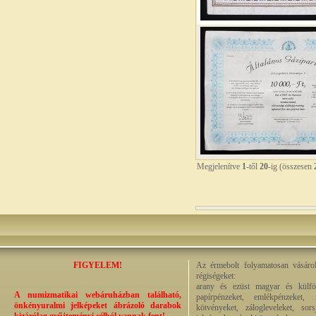
Megjelenítve
1
-től
20
-ig (összesen
FIGYELEM!
Az érmebolt folyamatosan vásárol
régiségeket:
arany és ezüst magyar és külföl
A numizmatikai webáruházban található,
papírpénzeket, emlékpénzeket, 
önkényuralmi jelképeket ábrázoló darabok
kötvényeket, zálogleveleket, sor