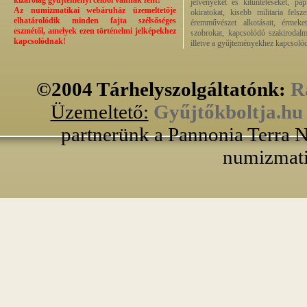
kizárólag gyűjteményi célból vannak fent!
jelvényeket és kitüntetéseket, pa
Az numizmatikai webáruház üzemeltetője
okiratokat, kisebb militaria fels
elhatárolódik minden fajta szélsőséges
éremművészet alkotásait, érmeket,
eszmétől, amelyek ezen történelmi jelképekhez
szobrokat, kapcsolódó szakirodalm
kapcsolódnak!
illetve a gyűjteményekhez kapcsolód
©2004 Tárhelyszolgáltatónk:
R
Üzemeltető:
Gyűjtőkboltja.hu
partnerünk a Pannonia Terra N
numizmati