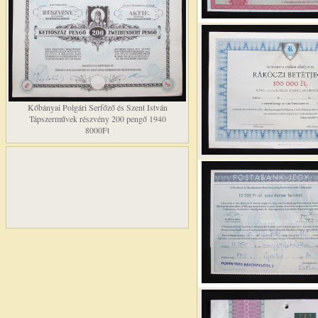
Kőbányai Polgári Serfőző és Szent István
Tápszerművek részvény 200 pengő 1940
8000Ft