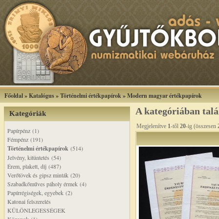
Főoldal
»
Katalógus
»
Történelmi értékpapírok
»
Modern magyar értékpapírok
A kategóriában tal
Kategóriák
Megjelenítve
1
-től
20
-ig (összesen
Papírpénz (1)
Fémpénz (191)
Történelmi értékpapírok
(514)
Jelvény, kitüntetés (54)
Érem, plakett, díj (487)
Verőtövek és gipsz minták (20)
Szabadkőműves páholy érmek (4)
Papírrégiségek, egyebek (2)
Katonai felszerelés
KÜLÖNLEGESSÉGEK