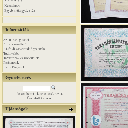
Könyvek (1)
Képeslapok
Egyéb műtárgyak (12)
Információk
Szállítás és garancia
Az adatkezelésről
Külföldi vásárlóink figyelmébe
Tudnivalók
Tartásfokok és rövidítések
Partnereink
Elérhetőségeink
Gyorskeresés
Ide kell beírni a keresett cikk nevét.
Összetett keresés
Újdonságok