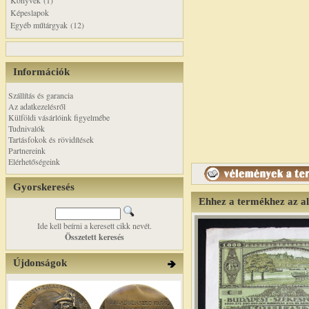
Könyvek (1)
Képeslapok
Egyéb műtárgyak (12)
Információk
Szállítás és garancia
Az adatkezelésről
Külföldi vásárlóink figyelmébe
Tudnivalók
Tartásfokok és rövidítések
Partnereink
Elérhetőségeink
Gyorskeresés
Ehhez a termékhez az a
Ide kell beírni a keresett cikk nevét.
Összetett keresés
Újdonságok