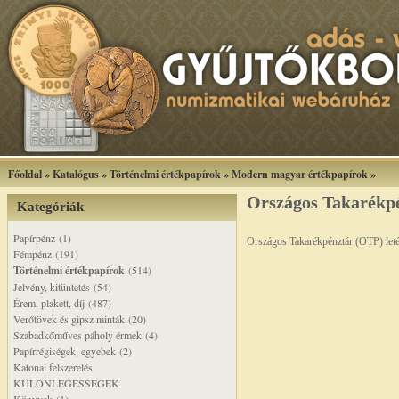
Főoldal
»
Katalógus
»
Történelmi értékpapírok
»
Modern magyar értékpapírok
»
Országos Takarékpén
Kategóriák
Papírpénz (1)
Országos Takarékpénztár (OTP) leté
Fémpénz (191)
Történelmi értékpapírok
(514)
Jelvény, kitüntetés (54)
Érem, plakett, díj (487)
Verőtövek és gipsz minták (20)
Szabadkőműves páholy érmek (4)
Papírrégiségek, egyebek (2)
Katonai felszerelés
KÜLÖNLEGESSÉGEK