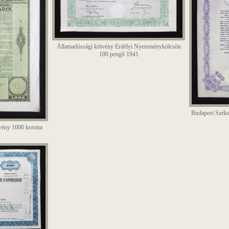
Államadóssági kötvény Erdélyi Nyereménykölcsön
100 pengő 1941
Budapest Széke
zvény 1000 korona