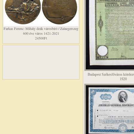
Farkas Ferenc: Mihály deák városbíró / Zalaegerszeg
600 éve város 1421-2021
24500Ft
Budapest Székesfőváros kötele
1920