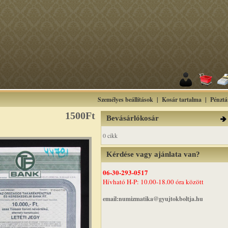
Személyes beállítások
|
Kosár tartalma
|
Pénztá
1500Ft
Bevásárlókosár
0 cikk
Kérdése vagy ajánlata van?
06-30-293-0517
Hívható H-P: 10.00-18.00 óra között
email:numizmatika@gyujtokboltja.hu