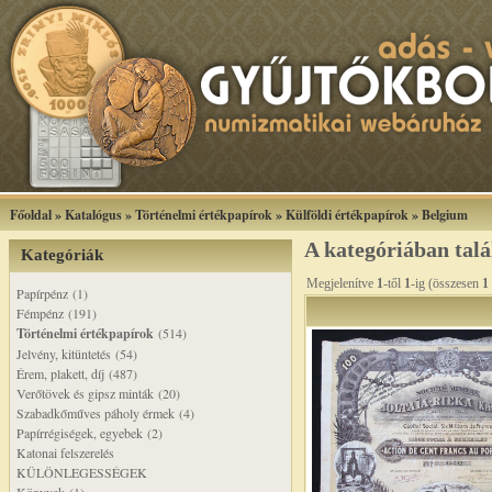
Főoldal
»
Katalógus
»
Történelmi értékpapírok
»
Külföldi értékpapírok
»
Belgium
A kategóriában tal
Kategóriák
Megjelenítve
1
-től
1
-ig (összesen
1
Papírpénz (1)
Fémpénz (191)
Történelmi értékpapírok
(514)
Jelvény, kitüntetés (54)
Érem, plakett, díj (487)
Verőtövek és gipsz minták (20)
Szabadkőműves páholy érmek (4)
Papírrégiségek, egyebek (2)
Katonai felszerelés
KÜLÖNLEGESSÉGEK