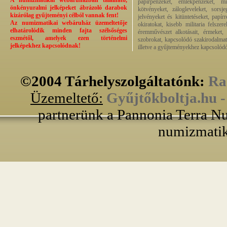
A numizmatikai webáruházban található,
papírpénzeket, emlékpénzeket, mi
önkényuralmi jelképeket ábrázoló darabok
kötvényeket, zálogleveleket, sorsj
kizárólag gyűjteményi célból vannak fent!
jelvényeket és kitüntetéseket, papí
Az numizmatikai webáruház üzemeltetője
okiratokat, kisebb militaria felsze
elhatárolódik minden fajta szélsőséges
éremművészet alkotásait, érmeket, p
eszmétől, amelyek ezen történelmi
szobrokat, kapcsolódó szakirodalmat
jelképekhez kapcsolódnak!
illetve a gyűjteményekhez kapcsolódó
©2004 Tárhelyszolgáltatónk:
Ra
Üzemeltető:
Gyűjtőkboltja.hu 
partnerünk a Pannonia Terra Nu
numizmatik