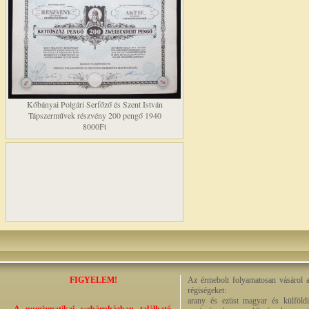
Kőbányai Polgári Serfőző és Szent István
Tápszerművek részvény 200 pengő 1940
8000Ft
FIGYELEM!
Az érmebolt folyamatosan vásárol a
régiségeket:
arany és ezüst magyar és külföldi