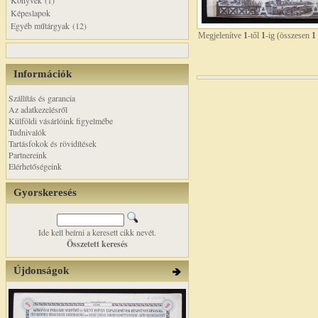
Könyvek (1)
Képeslapok
Egyéb műtárgyak (12)
Megjelenítve
1
-től
1
-ig (összesen
1
Információk
Szállítás és garancia
Az adatkezelésről
Külföldi vásárlóink figyelmébe
Tudnivalók
Tartásfokok és rövidítések
Partnereink
Elérhetőségeink
Gyorskeresés
Ide kell beírni a keresett cikk nevét.
Összetett keresés
Újdonságok