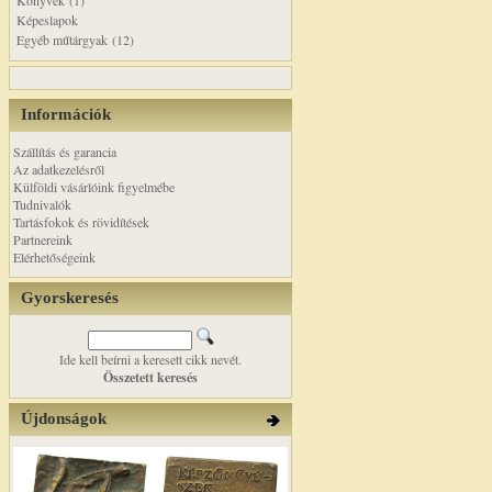
Könyvek (1)
Képeslapok
Egyéb műtárgyak (12)
Információk
Szállítás és garancia
Az adatkezelésről
Külföldi vásárlóink figyelmébe
Tudnivalók
Tartásfokok és rövidítések
Partnereink
Elérhetőségeink
Gyorskeresés
Ide kell beírni a keresett cikk nevét.
Összetett keresés
Újdonságok