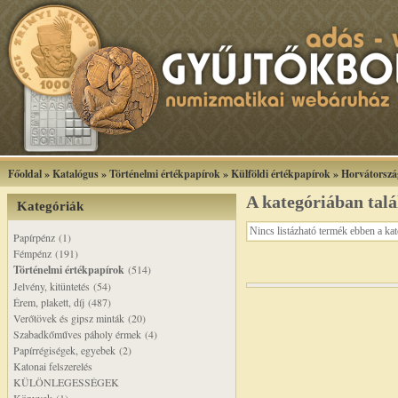
Főoldal
»
Katalógus
»
Történelmi értékpapírok
»
Külföldi értékpapírok
»
Horvátorszá
A kategóriában tal
Kategóriák
Nincs listázható termék ebben a ka
Papírpénz (1)
Fémpénz (191)
Történelmi értékpapírok
(514)
Jelvény, kitüntetés (54)
Érem, plakett, díj (487)
Verőtövek és gipsz minták (20)
Szabadkőműves páholy érmek (4)
Papírrégiségek, egyebek (2)
Katonai felszerelés
KÜLÖNLEGESSÉGEK