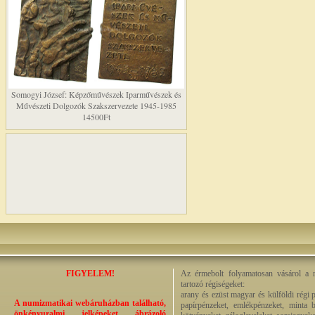
Somogyi József: Képzőművészek Iparművészek és
Művészeti Dolgozók Szakszervezete 1945-1985
14500Ft
FIGYELEM!
Az érmebolt folyamatosan vásárol a n
tartozó régiségeket:
arany és ezüst magyar és külföldi régi 
A numizmatikai webáruházban található,
papírpénzeket, emlékpénzeket, minta b
önkényuralmi jelképeket ábrázoló