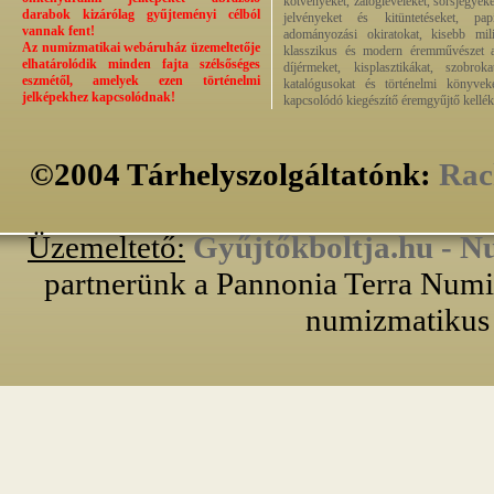
kötvényeket, zálogleveleket, sorsjegyeke
darabok kizárólag gyűjteményi célból
jelvényeket és kitüntetéseket, pap
vannak fent!
adományozási okiratokat, kisebb milit
Az numizmatikai webáruház üzemeltetője
klasszikus és modern éremművészet alk
elhatárolódik minden fajta szélsőséges
díjérmeket, kisplasztikákat, szobrok
eszmétől, amelyek ezen történelmi
katalógusokat és történelmi könyvek
jelképekhez kapcsolódnak!
kapcsolódó kiegészítő éremgyűjtő kellék
©2004 Tárhelyszolgáltatónk:
Rac
Üzemeltető:
Gyűjtőkboltja.hu - N
partnerünk a Pannonia Terra Numiz
numizmatikus 