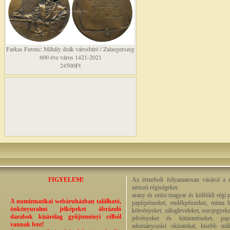
Farkas Ferenc: Mihály deák városbíró / Zalaegerszeg
600 éve város 1421-2021
24500Ft
FIGYELEM!
Az érmebolt folyamatosan vásárol a n
tartozó régiségeket:
arany és ezüst magyar és külföldi régi 
A numizmatikai webáruházban található,
papírpénzeket, emlékpénzeket, minta b
önkényuralmi jelképeket ábrázoló
kötvényeket, zálogleveleket, sorsjegyeke
darabok kizárólag gyűjteményi célból
jelvényeket és kitüntetéseket, pap
vannak fent!
adományozási okiratokat, kisebb milit