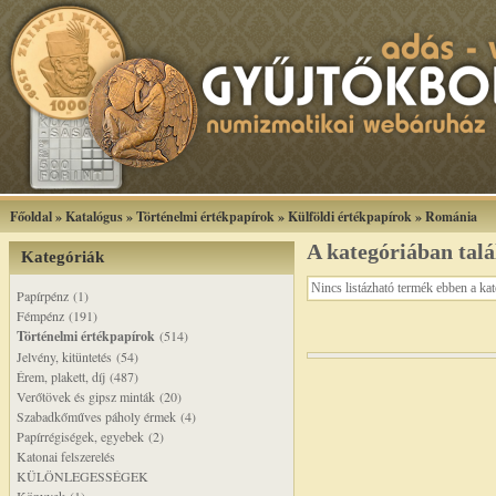
Főoldal
»
Katalógus
»
Történelmi értékpapírok
»
Külföldi értékpapírok
»
Románia
A kategóriában tal
Kategóriák
Nincs listázható termék ebben a ka
Papírpénz (1)
Fémpénz (191)
Történelmi értékpapírok
(514)
Jelvény, kitüntetés (54)
Érem, plakett, díj (487)
Verőtövek és gipsz minták (20)
Szabadkőműves páholy érmek (4)
Papírrégiségek, egyebek (2)
Katonai felszerelés
KÜLÖNLEGESSÉGEK