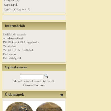
Könyvek (1)
Képeslapok
Egyéb műtárgyak (12)
Információk
Szállítás és garancia
Az adatkezelésről
Külföldi vásárlóink figyelmébe
Tudnivalók
Tartásfokok és rövidítések
Partnereink
Elérhetőségeink
Gyorskeresés
Ide kell beírni a keresett cikk nevét.
Összetett keresés
Újdonságok