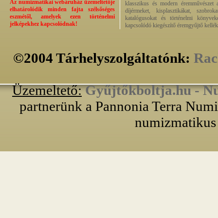
Az numizmatikai webáruház üzemeltetője
klasszikus és modern éremművészet alk
elhatárolódik minden fajta szélsőséges
díjérmeket, kisplasztikákat, szobrok
eszmétől, amelyek ezen történelmi
katalógusokat és történelmi könyvek
jelképekhez kapcsolódnak!
kapcsolódó kiegészítő éremgyűjtő kellék
©2004 Tárhelyszolgáltatónk:
Rac
Üzemeltető:
Gyűjtőkboltja.hu - N
partnerünk a Pannonia Terra Numiz
numizmatikus 