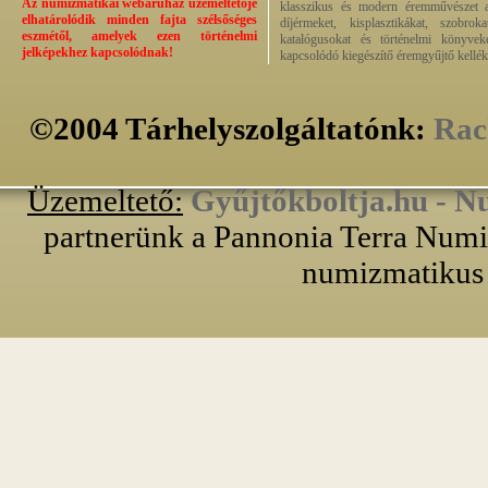
Az numizmatikai webáruház üzemeltetője
klasszikus és modern éremművészet alk
elhatárolódik minden fajta szélsőséges
díjérmeket, kisplasztikákat, szobrok
eszmétől, amelyek ezen történelmi
katalógusokat és történelmi könyvek
jelképekhez kapcsolódnak!
kapcsolódó kiegészítő éremgyűjtő kellék
©2004 Tárhelyszolgáltatónk:
Rac
Üzemeltető:
Gyűjtőkboltja.hu - N
partnerünk a Pannonia Terra Numiz
numizmatikus 