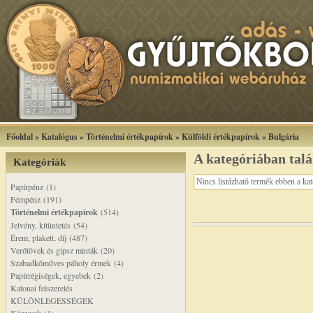
Főoldal
»
Katalógus
»
Történelmi értékpapírok
»
Külföldi értékpapírok
»
Bulgária
A kategóriában tal
Kategóriák
Nincs listázható termék ebben a ka
Papírpénz (1)
Fémpénz (191)
Történelmi értékpapírok
(514)
Jelvény, kitüntetés (54)
Érem, plakett, díj (487)
Verőtövek és gipsz minták (20)
Szabadkőműves páholy érmek (4)
Papírrégiségek, egyebek (2)
Katonai felszerelés
KÜLÖNLEGESSÉGEK