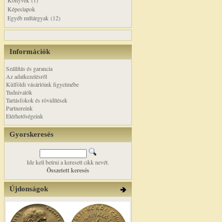
Könyvek (1)
Képeslapok
Egyéb műtárgyak (12)
Információk
Szállítás és garancia
Az adatkezelésről
Külföldi vásárlóink figyelmébe
Tudnivalók
Tartásfokok és rövidítések
Partnereink
Elérhetőségeink
Gyorskeresés
Ide kell beírni a keresett cikk nevét.
Összetett keresés
Újdonságok