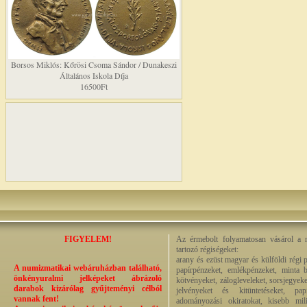
Borsos Miklós: Kőrösi Csoma Sándor / Dunakeszi
Általános Iskola Díja
16500Ft
FIGYELEM!
Az érmebolt folyamatosan vásárol a n
tartozó régiségeket:
arany és ezüst magyar és külföldi régi 
A numizmatikai webáruházban található,
papírpénzeket, emlékpénzeket, minta b
önkényuralmi jelképeket ábrázoló
kötvényeket, zálogleveleket, sorsjegyeke
darabok kizárólag gyűjteményi célból
jelvényeket és kitüntetéseket, pap
vannak fent!
adományozási okiratokat, kisebb milit