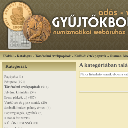
Főoldal
»
Katalógus
»
Történelmi értékpapírok
»
Külföldi értékpapírok
»
Oszmán Bir
A kategóriában tal
Kategóriák
Nincs listázható termék ebben a ka
Papírpénz (1)
Fémpénz (191)
Történelmi értékpapírok
(514)
Jelvény, kitüntetés (54)
Érem, plakett, díj (487)
Verőtövek és gipsz minták (20)
Szabadkőműves páholy érmek (4)
Papírrégiségek, egyebek (2)
Katonai felszerelés
KÜLÖNLEGESSÉGEK