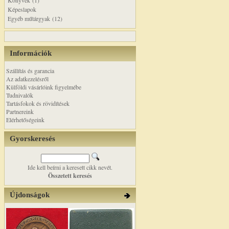
Könyvek (1)
Képeslapok
Egyéb műtárgyak (12)
Információk
Szállítás és garancia
Az adatkezelésről
Külföldi vásárlóink figyelmébe
Tudnivalók
Tartásfokok és rövidítések
Partnereink
Elérhetőségeink
Gyorskeresés
Ide kell beírni a keresett cikk nevét.
Összetett keresés
Újdonságok