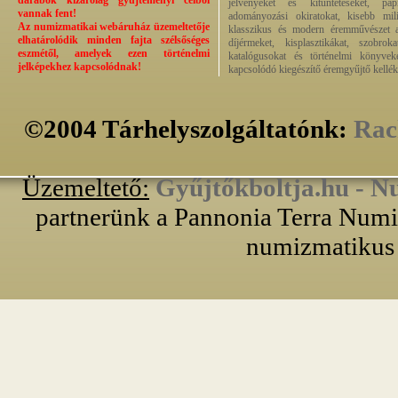
darabok kizárólag gyűjteményi célból
jelvényeket és kitüntetéseket, pap
vannak fent!
adományozási okiratokat, kisebb milit
Az numizmatikai webáruház üzemeltetője
klasszikus és modern éremművészet alk
elhatárolódik minden fajta szélsőséges
díjérmeket, kisplasztikákat, szobrok
eszmétől, amelyek ezen történelmi
katalógusokat és történelmi könyvek
jelképekhez kapcsolódnak!
kapcsolódó kiegészítő éremgyűjtő kellék
©2004 Tárhelyszolgáltatónk:
Rac
Üzemeltető:
Gyűjtőkboltja.hu - N
partnerünk a Pannonia Terra Numiz
numizmatikus 