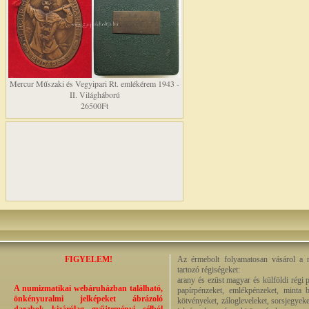
Mercur Műszaki és Vegyipari Rt. emlékérem 1943 -
II. Világháború
26500Ft
FIGYELEM!
Az érmebolt folyamatosan vásárol a n
tartozó régiségeket:
arany és ezüst magyar és külföldi régi 
A numizmatikai webáruházban található,
papírpénzeket, emlékpénzeket, minta b
önkényuralmi jelképeket ábrázoló
kötvényeket, zálogleveleket, sorsjegyeke