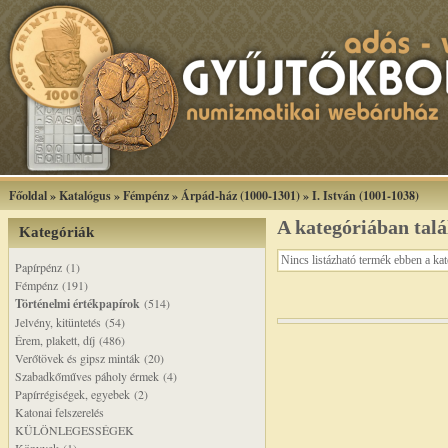
Főoldal
»
Katalógus
»
Fémpénz
»
Árpád-ház (1000-1301)
»
I. István (1001-1038)
A kategóriában tal
Kategóriák
Nincs listázható termék ebben a ka
Papírpénz (1)
Fémpénz (191)
Történelmi értékpapírok
(514)
Jelvény, kitüntetés (54)
Érem, plakett, díj (486)
Verőtövek és gipsz minták (20)
Szabadkőműves páholy érmek (4)
Papírrégiségek, egyebek (2)
Katonai felszerelés
KÜLÖNLEGESSÉGEK