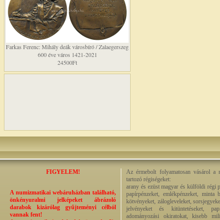
Farkas Ferenc: Mihály deák városbíró / Zalaegerszeg
600 éve város 1421-2021
24500Ft
FIGYELEM!
Az érmebolt folyamatosan vásárol a n
tartozó régiségeket:
arany és ezüst magyar és külföldi régi 
A numizmatikai webáruházban található,
papírpénzeket, emlékpénzeket, minta b
önkényuralmi jelképeket ábrázoló
kötvényeket, zálogleveleket, sorsjegyeke
darabok kizárólag gyűjteményi célból
jelvényeket és kitüntetéseket, pap
vannak fent!
adományozási okiratokat, kisebb milit