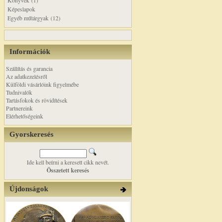
Könyvek (1)
Képeslapok
Egyéb műtárgyak (12)
Információk
Szállítás és garancia
Az adatkezelésről
Külföldi vásárlóink figyelmébe
Tudnivalók
Tartásfokok és rövidítések
Partnereink
Elérhetőségeink
Gyorskeresés
Ide kell beírni a keresett cikk nevét.
Összetett keresés
Újdonságok