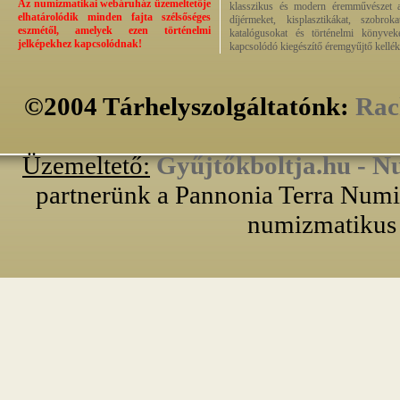
Az numizmatikai webáruház üzemeltetője
klasszikus és modern éremművészet alk
elhatárolódik minden fajta szélsőséges
díjérmeket, kisplasztikákat, szobrok
eszmétől, amelyek ezen történelmi
katalógusokat és történelmi könyvek
jelképekhez kapcsolódnak!
kapcsolódó kiegészítő éremgyűjtő kellék
©2004 Tárhelyszolgáltatónk:
Rac
Üzemeltető:
Gyűjtőkboltja.hu - N
partnerünk a Pannonia Terra Numiz
numizmatikus 