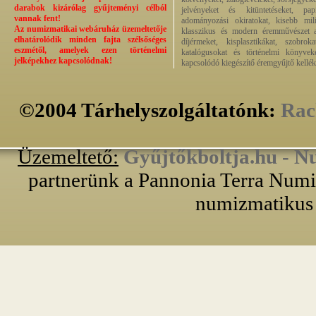
darabok kizárólag gyűjteményi célból
jelvényeket és kitüntetéseket, pap
vannak fent!
adományozási okiratokat, kisebb milit
Az numizmatikai webáruház üzemeltetője
klasszikus és modern éremművészet alk
elhatárolódik minden fajta szélsőséges
díjérmeket, kisplasztikákat, szobrok
eszmétől, amelyek ezen történelmi
katalógusokat és történelmi könyvek
jelképekhez kapcsolódnak!
kapcsolódó kiegészítő éremgyűjtő kellék
©2004 Tárhelyszolgáltatónk:
Rac
Üzemeltető:
Gyűjtőkboltja.hu - N
partnerünk a Pannonia Terra Numiz
numizmatikus 