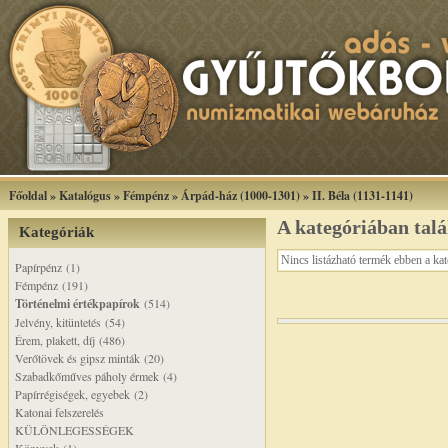
Főoldal
»
Katalógus
»
Fémpénz
»
Árpád-ház (1000-1301)
»
II. Béla (1131-1141)
A kategóriában tal
Kategóriák
Nincs listázható termék ebben a ka
Papírpénz (1)
Fémpénz (191)
Történelmi értékpapírok
(514)
Jelvény, kitüntetés (54)
Érem, plakett, díj (486)
Verőtövek és gipsz minták (20)
Szabadkőműves páholy érmek (4)
Papírrégiségek, egyebek (2)
Katonai felszerelés
KÜLÖNLEGESSÉGEK