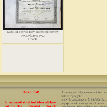
Kaposvár-Fonyódi HÉV elsőbbségi részvény
10x200 korona 1922
12000Ft
FIGYELEM!
Az érmebolt folyamatosan vásárol a n
tartozó régiségeket:
arany és ezüst magyar és külföldi régi 
A numizmatikai webáruházban található,
papírpénzeket, emlékpénzeket, minta b
önkényuralmi jelképeket ábrázoló
kötvényeket, zálogleveleket, sorsjegyeke