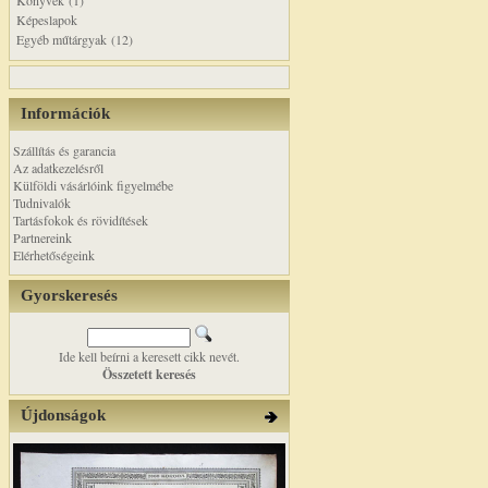
Könyvek (1)
Képeslapok
Egyéb műtárgyak (12)
Információk
Szállítás és garancia
Az adatkezelésről
Külföldi vásárlóink figyelmébe
Tudnivalók
Tartásfokok és rövidítések
Partnereink
Elérhetőségeink
Gyorskeresés
Ide kell beírni a keresett cikk nevét.
Összetett keresés
Újdonságok