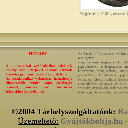
Megjelenítve
1
-től
20
-ig (összesen
FIGYELEM!
Az érmebolt folyamatosan vásárol a
régiségeket:
arany és ezüst magyar és külföldi
A numizmatikai webáruházban található,
papírpénzeket, emlékpénzeket, m
önkényuralmi jelképeket ábrázoló darabok
kötvényeket, zálogleveleket, sorsj
kizárólag gyűjteményi célból vannak fent!
jelvényeket és kitüntetéseket, papí
Az numizmatikai webáruház üzemeltetője
okiratokat, kisebb militaria felsze
elhatárolódik minden fajta szélsőséges
éremművészet alkotásait, érmeket, p
eszmétől, amelyek ezen történelmi
szobrokat, kapcsolódó szakirodalmat
jelképekhez kapcsolódnak!
illetve a gyűjteményekhez kapcsolódó
©2004 Tárhelyszolgáltatónk:
Ra
Üzemeltető:
Gyűjtőkboltja.hu 