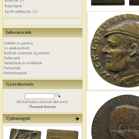
Könyvek (1)
Képeslapok
Egyéb műtárgyak (12)
Információk
Szállítás és garancia
Az adatkezelésről
Külföldi vásárlóink figyelmébe
Tudnivalók
Tartásfokok és rövidítések
Partnereink
Elérhetőségeink
Gyorskeresés
Ide kell beírni a keresett cikk nevét.
Összetett keresés
Újdonságok