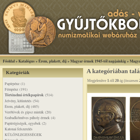
Főoldal
»
Katalógus
»
Érem, plakett, díj
»
Magyar érmek 1945-től napjainkig
»
Magya
A kategóriában tal
Kategóriák
Megjelenítve
1
-től
20
-ig (összesen
Papírpénz (1)
Fémpénz (191)
Történelmi értékpapírok
(514)
Jelvény, kitüntetés (54)
Érem, plakett, díj (485)
Verőtövek és gipsz minták (20)
Szabadkőműves páholy érmek (4)
Papírrégiségek, egyebek (2)
Katonai felszerelés
KÜLÖNLEGESSÉGEK