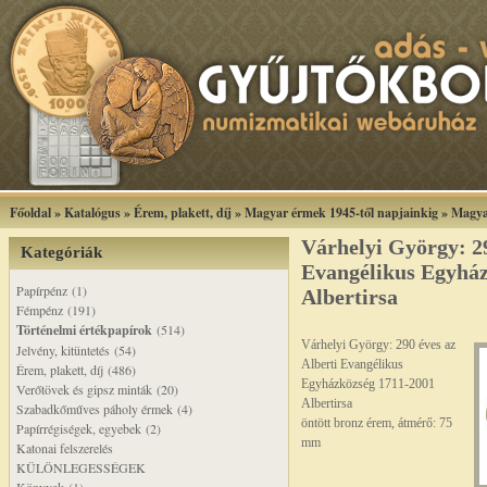
Főoldal
»
Katalógus
»
Érem, plakett, díj
»
Magyar érmek 1945-től napjainkig
»
Magya
Várhelyi György: 29
Kategóriák
Evangélikus Egyház
Papírpénz (1)
Albertirsa
Fémpénz (191)
Történelmi értékpapírok
(514)
Várhelyi György: 290 éves az
Jelvény, kitüntetés (54)
Alberti Evangélikus
Érem, plakett, díj (486)
Egyházközség 1711-2001
Verőtövek és gipsz minták (20)
Albertirsa
Szabadkőműves páholy érmek (4)
öntött bronz érem, átmérő: 75
Papírrégiségek, egyebek (2)
mm
Katonai felszerelés
KÜLÖNLEGESSÉGEK