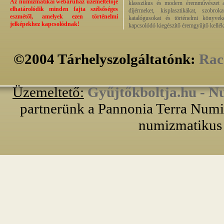
Az numizmatikai webáruház üzemeltetője
klasszikus és modern éremművészet alk
elhatárolódik minden fajta szélsőséges
díjérmeket, kisplasztikákat, szobrok
eszmétől, amelyek ezen történelmi
katalógusokat és történelmi könyvek
jelképekhez kapcsolódnak!
kapcsolódó kiegészítő éremgyűjtő kellék
©2004 Tárhelyszolgáltatónk:
Rac
Üzemeltető:
Gyűjtőkboltja.hu - N
partnerünk a Pannonia Terra Numiz
numizmatikus 