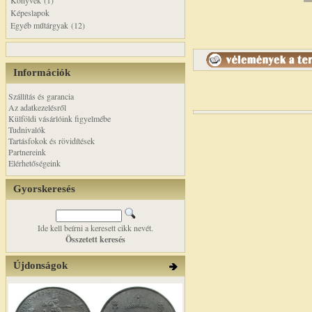
Könyvek (1)
Képeslapok
Egyéb műtárgyak (12)
Információk
Szállítás és garancia
Az adatkezelésről
Külföldi vásárlóink figyelmébe
Tudnivalók
Tartásfokok és rövidítések
Partnereink
Elérhetőségeink
Gyorskeresés
Ide kell beírni a keresett cikk nevét.
Összetett keresés
Újdonságok