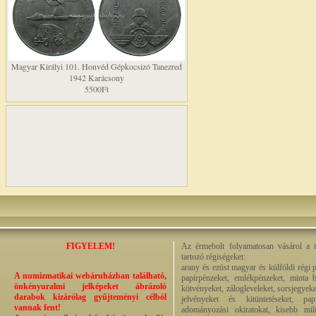
Magyar Királyi 101. Honvéd Gépkocsizó Tanezred
1942 Karácsony
5500Ft
FIGYELEM!
Az érmebolt folyamatosan vásárol a n
tartozó régiségeket:
arany és ezüst magyar és külföldi régi 
A numizmatikai webáruházban található,
papírpénzeket, emlékpénzeket, minta b
önkényuralmi jelképeket ábrázoló
kötvényeket, zálogleveleket, sorsjegyeke
darabok kizárólag gyűjteményi célból
jelvényeket és kitüntetéseket, pap
vannak fent!
adományozási okiratokat, kisebb milit