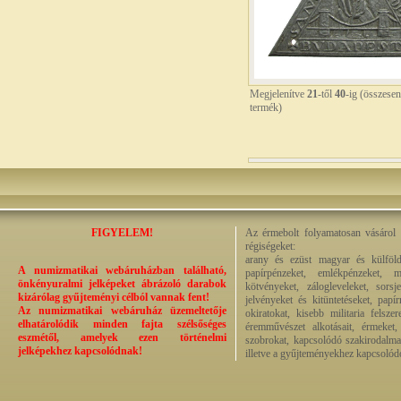
Megjelenítve
21
-től
40
-ig (összese
termék)
FIGYELEM!
Az érmebolt folyamatosan vásárol a
régiségeket:
arany és ezüst magyar és külföld
A numizmatikai webáruházban található,
papírpénzeket, emlékpénzeket, m
önkényuralmi jelképeket ábrázoló darabok
kötvényeket, zálogleveleket, sors
kizárólag gyűjteményi célból vannak fent!
jelvényeket és kitüntetéseket, papí
Az numizmatikai webáruház üzemeltetője
okiratokat, kisebb militaria felsze
elhatárolódik minden fajta szélsőséges
éremművészet alkotásait, érmeket, p
eszmétől, amelyek ezen történelmi
szobrokat, kapcsolódó szakirodalmat
jelképekhez kapcsolódnak!
illetve a gyűjteményekhez kapcsolódó