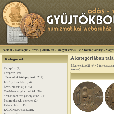
Főoldal
»
Katalógus
»
Érem, plakett, díj
»
Magyar érmek 1945-től napjainkig
»
Magya
A kategóriában tal
Kategóriák
Megjelenítve
21
-től
40
-ig (összese
Papírpénz (1)
termék)
Fémpénz (191)
Történelmi értékpapírok
(514)
Jelvény, kitüntetés (54)
Érem, plakett, díj (485)
Verőtövek és gipsz minták (20)
Szabadkőműves páholy érmek (4)
Papírrégiségek, egyebek (2)
Katonai felszerelés
KÜLÖNLEGESSÉGEK