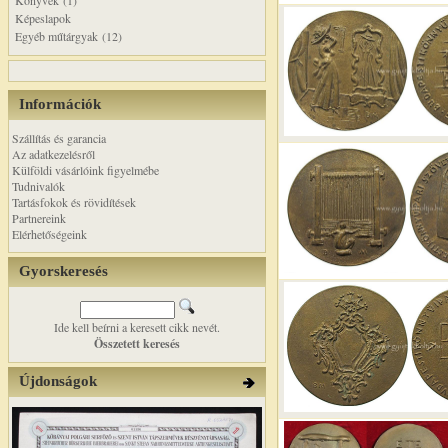
Könyvek (1)
Képeslapok
Egyéb műtárgyak (12)
Információk
Szállítás és garancia
Az adatkezelésről
Külföldi vásárlóink figyelmébe
Tudnivalók
Tartásfokok és rövidítések
Partnereink
Elérhetőségeink
Gyorskeresés
Ide kell beírni a keresett cikk nevét.
Összetett keresés
Újdonságok