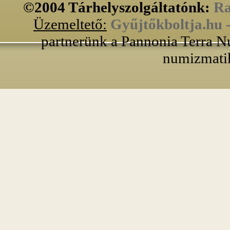
©2004 Tárhelyszolgáltatónk:
Ra
Üzemeltető:
Gyűjtőkboltja.hu 
partnerünk a Pannonia Terra N
numizmatik