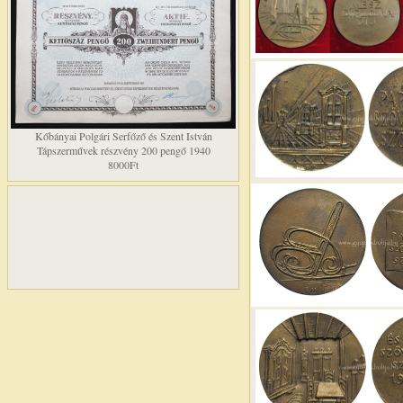
Kőbányai Polgári Serfőző és Szent István
Tápszerművek részvény 200 pengő 1940
8000Ft