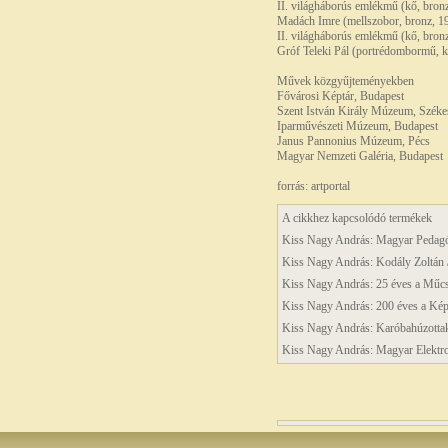
II. világháborús emlékmű (kő, bronz
Madách Imre (mellszobor, bronz, 1
II. világháborús emlékmű (kő, bron
Gróf Teleki Pál (portrédombormű, kő
Művek közgyűjteményekben
Fővárosi Képtár, Budapest
Szent István Király Múzeum, Széke
Iparművészeti Múzeum, Budapest
Janus Pannonius Múzeum, Pécs
Magyar Nemzeti Galéria, Budapest
forrás: artportal
A cikkhez kapcsolódó termékek
Kiss Nagy András: Magyar Pedagó
Kiss Nagy András: Kodály Zoltán
Kiss Nagy András: 25 éves a Műc
Kiss Nagy András: 200 éves a Kép
Kiss Nagy András: Karóbahúzottak
Kiss Nagy András: Magyar Elektrot