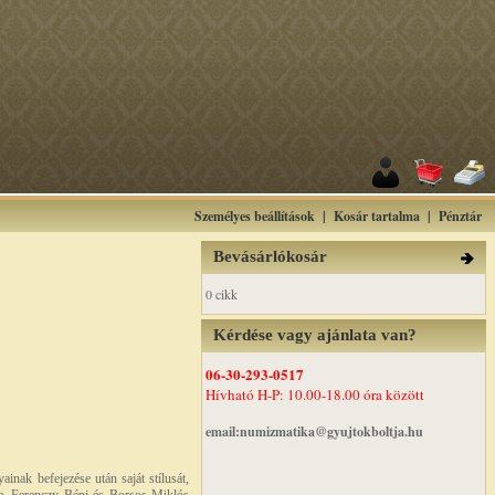
Személyes beállítások
|
Kosár tartalma
|
Pénztár
Bevásárlókosár
0 cikk
Kérdése vagy ajánlata van?
06-30-293-0517
Hívható H-P: 10.00-18.00 óra között
email:numizmatika@gyujtokboltja.hu
inak befejezése után saját stílusát,