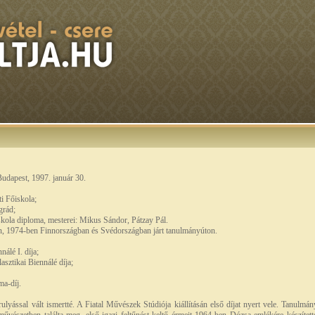
Budapest, 1997. január 30.
 Főiskola;
grád;
ola diploma, mesterei: Mikus Sándor, Pátzay Pál.
, 1974-ben Finnországban és Svédországban járt tanulmányúton.
álé I. díja;
sztikai Biennálé díja;
ma-díj.
lyással vált ismertté. A Fiatal Művészek Stúdiója kiállításán első díjat nyert vele. Tanulmánya