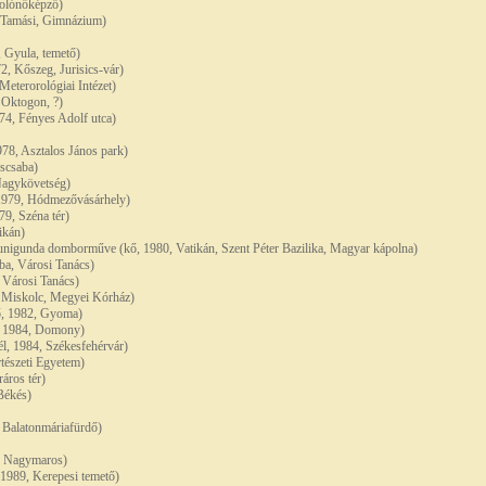
polónőképző)
 Tamási, Gimnázium)
 Gyula, temető)
 Kőszeg, Jurisics-vár)
eterorológiai Intézet)
 Oktogon, ?)
74, Fényes Adolf utca)
978, Asztalos János park)
éscsaba)
Nagykövetség)
1979, Hódmezővásárhely)
9, Széna tér)
ikán)
unigunda domborműve (kő, 1980, Vatikán, Szent Péter Bazilika, Magyar kápolna)
ba, Városi Tanács)
 Városi Tanács)
, Miskolc, Megyei Kórház)
ő, 1982, Gyoma)
ő, 1984, Domony)
él, 1984, Székesfehérvár)
tészeti Egyetem)
áros tér)
Békés)
, Balatonmáriafürdő)
, Nagymaros)
 1989, Kerepesi temető)