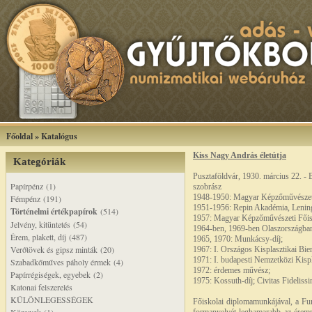
Főoldal
»
Katalógus
Kiss Nagy András életútja
Kategóriák
Pusztaföldvár, 1930. március 22. - 
Papírpénz (1)
szobrász
1948-1950: Magyar Képzőművészeti
Fémpénz (191)
1951-1956: Repin Akadémia, Lenin
Történelmi értékpapírok
(514)
1957: Magyar Képzőművészeti Főisk
Jelvény, kitüntetés (54)
1964-ben, 1969-ben Olaszországban
Érem, plakett, díj (487)
1965, 1970: Munkácsy-díj;
Verőtövek és gipsz minták (20)
1967: I. Országos Kisplasztikai Bienn
1971: I. budapesti Nemzetközi Kispla
Szabadkőműves páholy érmek (4)
1972: érdemes művész;
Papírrégiségek, egyebek (2)
1975: Kossuth-díj; Civitas Fidelissi
Katonai felszerelés
KÜLÖNLEGESSÉGEK
Főiskolai diplomamunkájával, a Furu