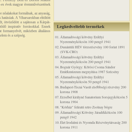
te. Ferenczy Béni és Borsos Miklós
 70-es évek magyar éremművészetének
re nőalakokat formálnak, az anyaság,
 hatásúak. A Viharsarokban eltöltött
, ötvöződött a sajátosan a Kárpát-
Legkedveltebb termékek
tődő inspiratív forrásokkal. Ennek
 formanyelvét, miközben általános
zelem és a szépség.
01.
Államadóssági kötvény Erdélyi
Nyereménykölcsön 100 pengő 1941
02.
Dunántúli HÉV törzsrészvény 100 forint 1891
(SVK-CRO)
03.
Államadóssági kötvény Erdélyi
Nyereménykölcsön 200 pengő 1941
04.
Bognár György: Kőrösi Csoma Sándor
Emlékmúzeum megnyitása 1987 Szécsény
05.
Államadóssági kötvény Erdélyi
Nyereménykölcsön 50 pengő 1941
06.
Budapest-Tiszai Vasút elsőbbségi részvény 200
korona 1908
07.
Erzsébet királyné Sanatorium Sorsjegykölcsön 5
korona 1904
08.
"Kórház" feliratú retro Zsolnay bögre
09.
Államadóssági Kötvény Járadékkölcsön 100
pengő 1942
10.
Élet Irodalmi és Nyomda Részvénytársaság 200
korona 1911