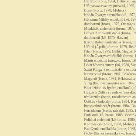
Hárfázó (bronz, 1964, Debrecen, á
Ülő parasztasszony (mészkő, 1969,
Busó (bronz, 1970, Mohács)
Kohán György síremléke (kő, 1972,
Hörmann Mihály-emlékmű (kő, 1972,
dombormű (bronz, 1973, Országos M
Munkásőr emléktábla (bronz, 1973,
Fényes Adolf-emléktábla (bronz, 19
dombormű (kő, 1975, Hatvan)
Kreutz Róbert-emléktábla (bronz, 1
Ülő nő (Április) (bronz, 1979, Bék
Pilár (bronz, 1979, Delhi, Magyar 
Kohán György-emléktábla (bronz, 
Mártír emlékmű (mészkő, bronz, 197
Lékai bíboros címere (kő, 1980, Vat
Szent Kinga, Szent László, Szent K
Kenyérvivő (bronz, 1981, Békéscsa
Magvető (bronz, 1981, Békéscsaba,
Virág (kő, rozsdamentes acél, 1982
Kner Izidor- és Ignácz-emlékmű (k
Huszárik Zoltán síremléke (mészk
térplasztika (beton, rozsdamentes ac
Örökös vándordíj (bronz, 1984, Ker
könyvesbolt cégér (bronz, 1984, Bor
Forradalom (bronz, mészkő, 1985, 
Emlékmű (kő, bronz, 1985, Vésztő)
Politikai emlékmű (kő, bronz, 1985
Kompozíció (bronz, 1988, Mohács)
Pap Gyula-emléktábla (bronz, 1988
Péchy Blanka síremléke (kő, bronz,