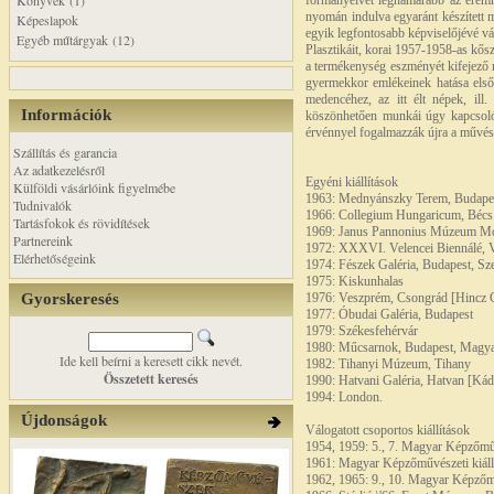
Könyvek (1)
formanyelvét leghamarabb az éremm
nyomán indulva egyaránt készített 
Képeslapok
egyik legfontosabb képviselőjévé vál
Egyéb műtárgyak (12)
Plasztikáit, korai 1957-1958-as kős
a termékenység eszményét kifejező m
gyermekkor emlékeinek hatása első
medencéhez, az itt élt népek, ill
Információk
köszönhetően munkái úgy kapcsoló
érvénnyel fogalmazzák újra a művésze
Szállítás és garancia
Az adatkezelésről
Egyéni kiállítások
Külföldi vásárlóink figyelmébe
1963: Mednyánszky Terem, Budapes
Tudnivalók
1966: Collegium Hungaricum, Bécs
Tartásfokok és rövidítések
1969: Janus Pannonius Múzeum Mo
Partnereink
1972: XXXVI. Velencei Biennálé, 
Elérhetőségeink
1974: Fészek Galéria, Budapest, S
1975: Kiskunhalas
Gyorskeresés
1976: Veszprém, Csongrád [Hincz G
1977: Óbudai Galéria, Budapest
1979: Székesfehérvár
1980: Műcsarnok, Budapest, Magyar
Ide kell beírni a keresett cikk nevét.
1982: Tihanyi Múzeum, Tihany
Összetett keresés
1990: Hatvani Galéria, Hatvan [Kád
1994: London.
Újdonságok
Válogatott csoportos kiállítások
1954, 1959: 5., 7. Magyar Képzőműv
1961: Magyar Képzőművészeti kiáll
1962, 1965: 9., 10. Magyar Képzőmű