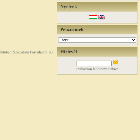
Nyelvek
Pénznemek
Hírlevél
tóberi Szocialista Forradalom 60.
Iratkozzon fel hírlevelünkre!