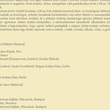
űvészetben találta meg, első igazi feltűnést keltő érmeit 1964-ben Dózsa emlékére készítet
mintázott és negatívba vésett érmeket, térben, tömegekben való gondolkodása révén a 60-as,
t.
zobrait kivéve fémből készítette, a 60-as évek elejének kisméretű ólom- és bronzfigurái többnyi
unkák az összefogott, erőteljes formáknak köszönhetően a kis méret ellenére is monumentális
sorban korai műveiben érezhető, de a plebejus örökség munkássága egészére jellemző maradt
. az egyetemes emberi kultúra történetéhez, a művészettörténet kiemelkedő alkotásaihoz kö
dnak a hagyományhoz, hogy egyéni ízekkel gazdagítják a magyar, közép-európai szobrászat
ttörténet olyan nagy témáit, toposzait, mint a születés, a halál, a munka, alkotás, a harc, a győ
t [Miklósi Máriával]
dern Képtár, Pécs
Velence
zekszárd [Domanovszky Endrével, Kondor Bélával]
yulával, Vaszkó Erzsébettel]: Magyar Kultúra Háza, Szófia
 Kultúra Háza, Berlin
ár János Miklóssal]
észeti kiállítás, Műcsarnok, Budapest
ítás, Moszkva
vészeti kiállítás, Műcsarnok, Budapest