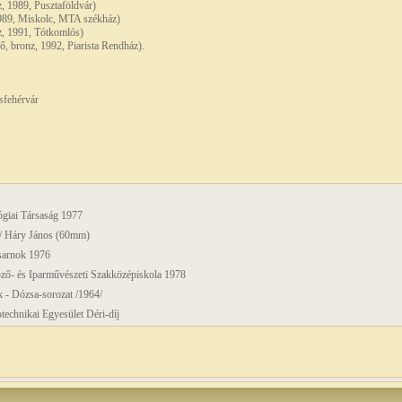
, 1989, Pusztaföldvár)
989, Miskolc, MTA székház)
z, 1991, Tótkomlós)
, bronz, 1992, Piarista Rendház).
sfehérvár
giai Társaság 1977
 / Háry János (60mm)
sarnok 1976
ző- és Iparművészeti Szakközépiskola 1978
 - Dózsa-sorozat /1964/
echnikai Egyesület Déri-díj