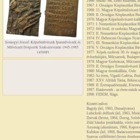
1966: Stúdió \'66, Ernst Múzeum, 
1967: I. Országos Kisplasztikai Bie
1968: 11. Magyar Képzőművészeti ki
1969: II. Országos Kisplasztikai Bi
1970: Magyar Képzőművészeti kiáll
1971: I. Nemzetközi Kisplasztikai
1972: Hét festő, öt szobrász Magya
1973: II. Nemzetközi Kisplasztika
1974: IV. Debreceni Országos Nyári
Somogyi József: Képzőművészek Iparművészek és
1975: III. Nemzetközi Kisplasztik
Művészeti Dolgozók Szakszervezete 1945-1985
1976: V. Országos Kisplasztikai Bi
14500Ft
1977: Képek-szobrok 30 év magyar
évfordulójára, Műcsarnok, Budapes
1978: Magyar Szobrászat, Műcsarn
1979: II. Országos Éremművészeti
1980: Magyar éremkiállítás, Oslo
1982: Az érem, Vigadó Galéria, Bud
1987: XXV. Alföldi Tárlat, Békéscs
1989: II: Éremquadriennálé, Körmö
1997: Határesetek - az érem másik o
1998: FIDEM, Hága.
Köztéri művei
Bagoly (kő, 1963, Dunaújváros)
Lubickoló delfinek (kő, 1963, Misk
Darvak (bronz, 1964, Dorog, Szénbá
Zöld Sándor (emléktábla, vörös már
Anyaság (alumínium, 1966, Kaposv
Kubikus (kő, 1968, Badacsonytoma
Szarvas szőlőfürttel (bronz domborm