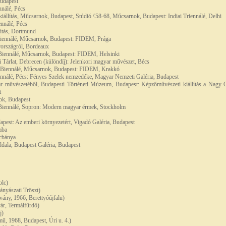
Budapest
nnálé, Pécs
állítás, Műcsarnok, Budapest, Stúdió \'58-68, Műcsarnok, Budapest: Indiai Triennálé, Delhi
ennálé, Pécs
ítás, Dortmund
 Biennálé, Műcsarnok, Budapest: FIDEM, Prága
rországról, Bordeaux
i Biennálé, Műcsarnok, Budapest: FIDEM, Helsinki
 Tárlat, Debrecen (különdíj): Jelenkori magyar művészet, Bécs
ai Biennálé, Műcsarnok, Budapest: FIDEM, Krakkó
ennálé, Pécs: Fényes Szelek nemzedéke, Magyar Nemzeti Galéria, Budapest
 művészetéből, Budapesti Történeti Múzeum, Budapest: Képzőművészeti kiállítás a Nagy Ok
t
ok, Budapest
 Biennálé, Sopron: Modern magyar érmek, Stockholm
apest: Az emberi környezetért, Vigadó Galéria, Budapest
aba
cbánya
ldala, Budapest Galéria, Budapest
olc)
nyászati Tröszt)
vány, 1966, Berettyóújfalu)
ár, Termálfürdő)
j)
ű, 1968, Budapest, Úri u. 4.)