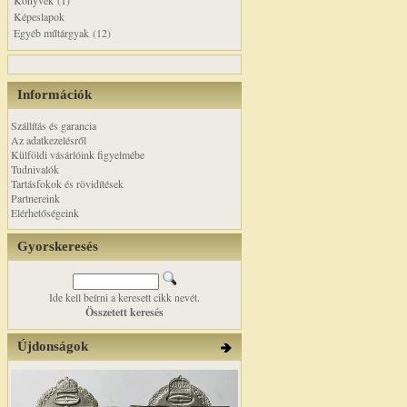
Könyvek (1)
Képeslapok
Egyéb műtárgyak (12)
Információk
Szállítás és garancia
Az adatkezelésről
Külföldi vásárlóink figyelmébe
Tudnivalók
Tartásfokok és rövidítések
Partnereink
Elérhetőségeink
Gyorskeresés
Ide kell beírni a keresett cikk nevét.
Összetett keresés
Újdonságok