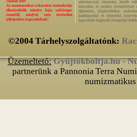
vannak fent!
adományozási okiratokat, kisebb milit
Az numizmatikai webáruház üzemeltetője
klasszikus és modern éremművészet alk
elhatárolódik minden fajta szélsőséges
díjérmeket, kisplasztikákat, szobrok
eszmétől, amelyek ezen történelmi
katalógusokat és történelmi könyvek
jelképekhez kapcsolódnak!
kapcsolódó kiegészítő éremgyűjtő kellék
©2004 Tárhelyszolgáltatónk:
Rac
Üzemeltető:
Gyűjtőkboltja.hu - N
partnerünk a Pannonia Terra Numiz
numizmatikus 