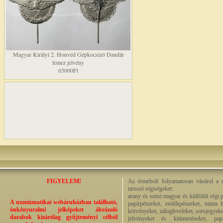
Magyar Királyi 2. Honvéd Gépkocsizó Dandár
lemez jelvény
65000Ft
FIGYELEM!
Az érmebolt folyamatosan vásárol a n
tartozó régiségeket:
arany és ezüst magyar és külföldi régi 
A numizmatikai webáruházban található,
papírpénzeket, emlékpénzeket, minta b
önkényuralmi jelképeket ábrázoló
kötvényeket, zálogleveleket, sorsjegyeke
darabok kizárólag gyűjteményi célból
jelvényeket és kitüntetéseket, pap