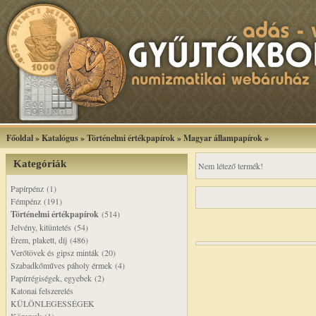
Főoldal
»
Katalógus
»
Történelmi értékpapírok
»
Magyar állampapírok
»
Kategóriák
Nem létező termék!
Papírpénz (1)
Fémpénz (191)
Történelmi értékpapírok
(514)
Jelvény, kitüntetés (54)
Érem, plakett, díj (486)
Verőtövek és gipsz minták (20)
Szabadkőműves páholy érmek (4)
Papírrégiségek, egyebek (2)
Katonai felszerelés
KÜLÖNLEGESSÉGEK