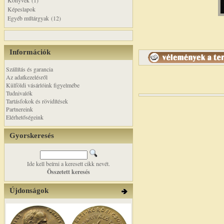
Könyvek (1)
Képeslapok
Egyéb műtárgyak (12)
Információk
Szállítás és garancia
Az adatkezelésről
Külföldi vásárlóink figyelmébe
Tudnivalók
Tartásfokok és rövidítések
Partnereink
Elérhetőségeink
Gyorskeresés
Ide kell beírni a keresett cikk nevét.
Összetett keresés
Újdonságok