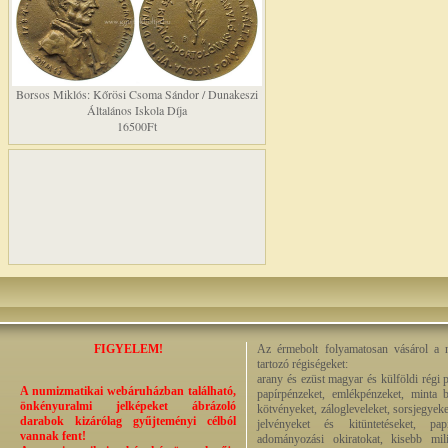
Borsos Miklós: Kőrösi Csoma Sándor / Dunakeszi
Általános Iskola Díja
16500Ft
FIGYELEM!
Az érmebolt folyamatosan vásárol a n
tartozó régiségeket:
arany és ezüst magyar és külföldi régi 
A numizmatikai webáruházban található,
papírpénzeket, emlékpénzeket, minta b
önkényuralmi jelképeket ábrázoló
kötvényeket, zálogleveleket, sorsjegyeke
darabok kizárólag gyűjteményi célból
jelvényeket és kitüntetéseket, pap
vannak fent!
adományozási okiratokat, kisebb milit