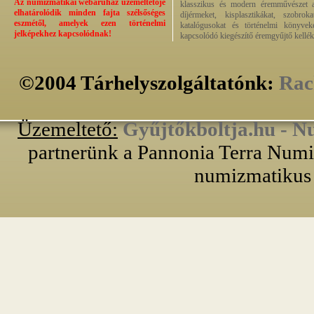
Az numizmatikai webáruház üzemeltetője
klasszikus és modern éremművészet alk
elhatárolódik minden fajta szélsőséges
díjérmeket, kisplasztikákat, szobrok
eszmétől, amelyek ezen történelmi
katalógusokat és történelmi könyvek
jelképekhez kapcsolódnak!
kapcsolódó kiegészítő éremgyűjtő kellék
©2004 Tárhelyszolgáltatónk:
Rac
Üzemeltető:
Gyűjtőkboltja.hu - N
partnerünk a Pannonia Terra Numiz
numizmatikus 