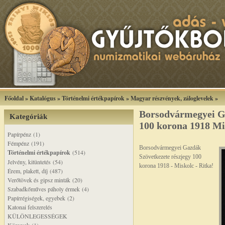
Főoldal
»
Katalógus
»
Történelmi értékpapírok
»
Magyar részvények, záloglevelek
»
Borsodvármegyei G
Kategóriák
100 korona 1918 Mi
Papírpénz (1)
Fémpénz (191)
Borsodvármegyei Gazdák
Történelmi értékpapírok
(514)
Szövetkezete részjegy 100
Jelvény, kitüntetés (54)
korona 1918 - Miskolc - Ritka!
Érem, plakett, díj (487)
Verőtövek és gipsz minták (20)
Szabadkőműves páholy érmek (4)
Papírrégiségek, egyebek (2)
Katonai felszerelés
KÜLÖNLEGESSÉGEK