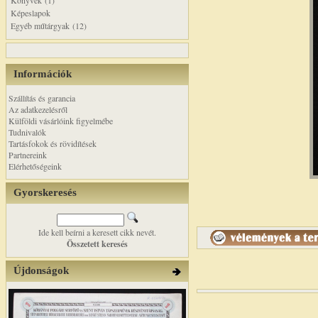
Könyvek (1)
Képeslapok
Egyéb műtárgyak (12)
Információk
Szállítás és garancia
Az adatkezelésről
Külföldi vásárlóink figyelmébe
Tudnivalók
Tartásfokok és rövidítések
Partnereink
Elérhetőségeink
Gyorskeresés
Ide kell beírni a keresett cikk nevét.
Összetett keresés
Újdonságok