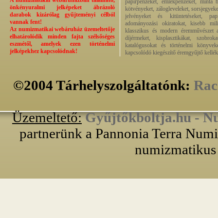
A numizmatikai webáruházban található,
papírpénzeket, emlékpénzeket, minta b
önkényuralmi jelképeket ábrázoló
kötvényeket, zálogleveleket, sorsjegyeke
darabok kizárólag gyűjteményi célból
jelvényeket és kitüntetéseket, pap
vannak fent!
adományozási okiratokat, kisebb milit
Az numizmatikai webáruház üzemeltetője
klasszikus és modern éremművészet alk
elhatárolódik minden fajta szélsőséges
díjérmeket, kisplasztikákat, szobrok
eszmétől, amelyek ezen történelmi
katalógusokat és történelmi könyvek
jelképekhez kapcsolódnak!
kapcsolódó kiegészítő éremgyűjtő kellék
©2004 Tárhelyszolgáltatónk:
Rac
Üzemeltető:
Gyűjtőkboltja.hu - N
partnerünk a Pannonia Terra Numiz
numizmatikus 