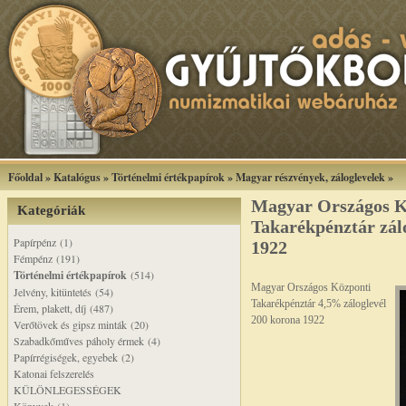
Főoldal
»
Katalógus
»
Történelmi értékpapírok
»
Magyar részvények, záloglevelek
»
Magyar Országos K
Kategóriák
Takarékpénztár zál
Papírpénz (1)
1922
Fémpénz (191)
Történelmi értékpapírok
(514)
Magyar Országos Központi
Jelvény, kitüntetés (54)
Takarékpénztár 4,5% záloglevél
Érem, plakett, díj (487)
200 korona 1922
Verőtövek és gipsz minták (20)
Szabadkőműves páholy érmek (4)
Papírrégiségek, egyebek (2)
Katonai felszerelés
KÜLÖNLEGESSÉGEK