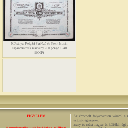
Kőbányai Polgári Serfőző és Szent István
Tápszerművek részvény 200 pengő 1940
8000Ft
FIGYELEM!
Az érmebolt folyamatosan vásárol a n
tartozó régiségeket:
arany és ezüst magyar és külföldi régi 