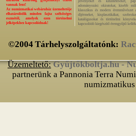
darabok kizárólag gyűjteményi célból
jelvényeket és kitüntetéseket, pap
vannak fent!
adományozási okiratokat, kisebb milit
Az numizmatikai webáruház üzemeltetője
klasszikus és modern éremművészet alk
elhatárolódik minden fajta szélsőséges
díjérmeket, kisplasztikákat, szobrok
eszmétől, amelyek ezen történelmi
katalógusokat és történelmi könyvek
jelképekhez kapcsolódnak!
kapcsolódó kiegészítő éremgyűjtő kellék
©2004 Tárhelyszolgáltatónk:
Rac
Üzemeltető:
Gyűjtőkboltja.hu - N
partnerünk a Pannonia Terra Numiz
numizmatikus 