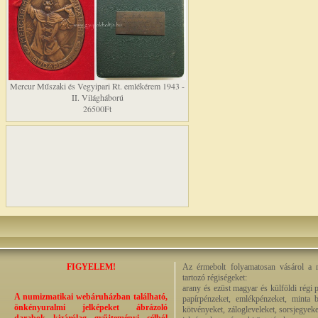
Mercur Műszaki és Vegyipari Rt. emlékérem 1943 -
II. Világháború
26500Ft
FIGYELEM!
Az érmebolt folyamatosan vásárol a n
tartozó régiségeket:
arany és ezüst magyar és külföldi régi 
A numizmatikai webáruházban található,
papírpénzeket, emlékpénzeket, minta b
önkényuralmi jelképeket ábrázoló
kötvényeket, zálogleveleket, sorsjegyeke