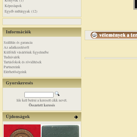
Könyvek (1)
Képeslapok
Egyéb műtárgyak (12)
Információk
Szállítás és garancia
Az adatkezelésről
Külföldi vásárlóink figyelmébe
Tudnivalók
Tartásfokok és rövidítések
Partnereink
Elérhetőségeink
Gyorskeresés
Ide kell beírni a keresett cikk nevét.
Összetett keresés
Újdonságok