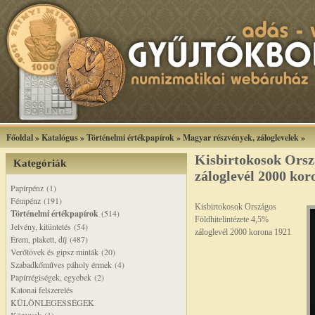
Főoldal
»
Katalógus
»
Történelmi értékpapírok
»
Magyar részvények, záloglevelek
»
Kisbirtokosok Orszá
Kategóriák
záloglevél 2000 kor
Papírpénz (1)
Fémpénz (191)
Kisbirtokosok Országos
Történelmi értékpapírok
(514)
Földhitelintézete 4,5%
Jelvény, kitüntetés (54)
záloglevél 2000 korona 1921
Érem, plakett, díj (487)
Verőtövek és gipsz minták (20)
Szabadkőműves páholy érmek (4)
Papírrégiségek, egyebek (2)
Katonai felszerelés
KÜLÖNLEGESSÉGEK