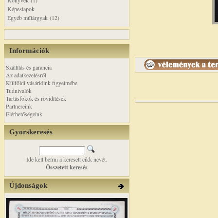
Könyvek (1)
Képeslapok
Egyéb műtárgyak (12)
Információk
Szállítás és garancia
Az adatkezelésről
Külföldi vásárlóink figyelmébe
Tudnivalók
Tartásfokok és rövidítések
Partnereink
Elérhetőségeink
Gyorskeresés
Ide kell beírni a keresett cikk nevét.
Összetett keresés
Újdonságok