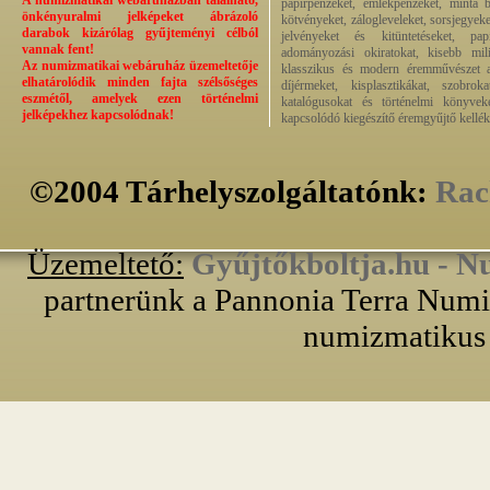
A numizmatikai webáruházban található,
papírpénzeket, emlékpénzeket, minta b
önkényuralmi jelképeket ábrázoló
kötvényeket, zálogleveleket, sorsjegyeke
darabok kizárólag gyűjteményi célból
jelvényeket és kitüntetéseket, pap
vannak fent!
adományozási okiratokat, kisebb milit
Az numizmatikai webáruház üzemeltetője
klasszikus és modern éremművészet alk
elhatárolódik minden fajta szélsőséges
díjérmeket, kisplasztikákat, szobrok
eszmétől, amelyek ezen történelmi
katalógusokat és történelmi könyvek
jelképekhez kapcsolódnak!
kapcsolódó kiegészítő éremgyűjtő kellék
©2004 Tárhelyszolgáltatónk:
Rac
Üzemeltető:
Gyűjtőkboltja.hu - N
partnerünk a Pannonia Terra Numiz
numizmatikus 