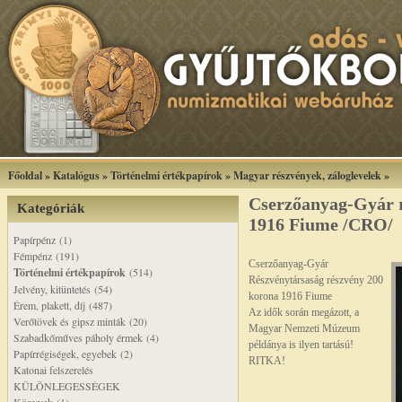
Főoldal
»
Katalógus
»
Történelmi értékpapírok
»
Magyar részvények, záloglevelek
»
Cserzőanyag-Gyár 
Kategóriák
1916 Fiume /CRO/
Papírpénz (1)
Fémpénz (191)
Cserzőanyag-Gyár
Történelmi értékpapírok
(514)
Részvénytársaság részvény 200
Jelvény, kitüntetés (54)
korona 1916 Fiume
Érem, plakett, díj (487)
Az idők során megázott, a
Verőtövek és gipsz minták (20)
Magyar Nemzeti Múzeum
Szabadkőműves páholy érmek (4)
példánya is ilyen tartású!
Papírrégiségek, egyebek (2)
RITKA!
Katonai felszerelés
KÜLÖNLEGESSÉGEK