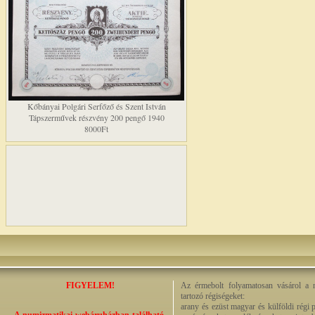
Kőbányai Polgári Serfőző és Szent István
Tápszerművek részvény 200 pengő 1940
8000Ft
FIGYELEM!
Az érmebolt folyamatosan vásárol a n
tartozó régiségeket:
arany és ezüst magyar és külföldi régi 