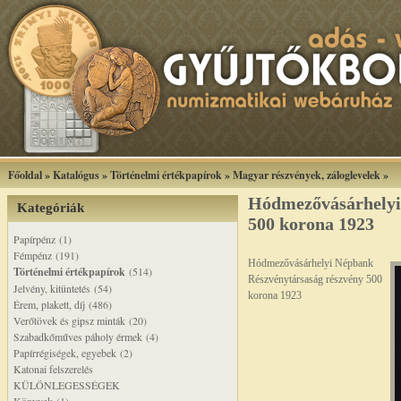
Főoldal
»
Katalógus
»
Történelmi értékpapírok
»
Magyar részvények, záloglevelek
»
Hódmezővásárhelyi
Kategóriák
500 korona 1923
Papírpénz (1)
Fémpénz (191)
Hódmezővásárhelyi Népbank
Történelmi értékpapírok
(514)
Részvénytársaság részvény 500
Jelvény, kitüntetés (54)
korona 1923
Érem, plakett, díj (486)
Verőtövek és gipsz minták (20)
Szabadkőműves páholy érmek (4)
Papírrégiségek, egyebek (2)
Katonai felszerelés
KÜLÖNLEGESSÉGEK