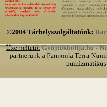
vannak fent!
adományozási okiratokat, kisebb milit
Az numizmatikai webáruház üzemeltetője
klasszikus és modern éremművészet alk
elhatárolódik minden fajta szélsőséges
díjérmeket, kisplasztikákat, szobrok
eszmétől, amelyek ezen történelmi
katalógusokat és történelmi könyvek
jelképekhez kapcsolódnak!
kapcsolódó kiegészítő éremgyűjtő kellék
©2004 Tárhelyszolgáltatónk:
Rac
Üzemeltető:
Gyűjtőkboltja.hu - N
partnerünk a Pannonia Terra Numiz
numizmatikus 