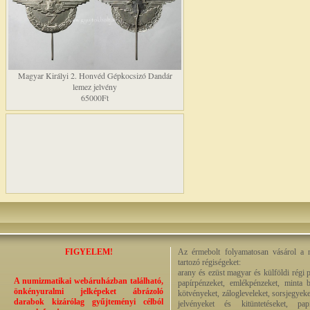
Magyar Királyi 2. Honvéd Gépkocsizó Dandár
lemez jelvény
65000Ft
FIGYELEM!
Az érmebolt folyamatosan vásárol a n
tartozó régiségeket:
arany és ezüst magyar és külföldi régi 
A numizmatikai webáruházban található,
papírpénzeket, emlékpénzeket, minta b
önkényuralmi jelképeket ábrázoló
kötvényeket, zálogleveleket, sorsjegyeke
darabok kizárólag gyűjteményi célból
jelvényeket és kitüntetéseket, pap