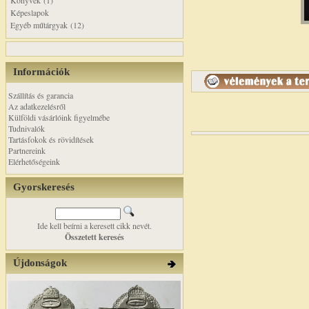
Könyvek (1)
Képeslapok
Egyéb műtárgyak (12)
Információk
Szállítás és garancia
Az adatkezelésről
Külföldi vásárlóink figyelmébe
Tudnivalók
Tartásfokok és rövidítések
Partnereink
Elérhetőségeink
Gyorskeresés
Ide kell beírni a keresett cikk nevét.
Összetett keresés
Újdonságok