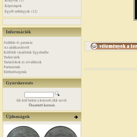
Könyvek (1)
Képeslapok
Egyéb műtárgyak (12)
Információk
Szállítás és garancia
Az adatkezelésről
Külföldi vásárlóink figyelmébe
Tudnivalók
Tartásfokok és rövidítések
Partnereink
Elérhetőségeink
Gyorskeresés
Ide kell beírni a keresett cikk nevét.
Összetett keresés
Újdonságok