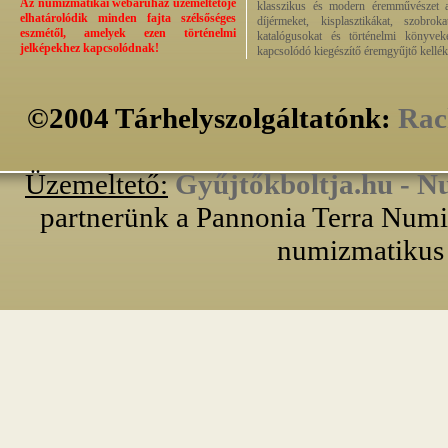
Az numizmatikai webáruház üzemeltetője
klasszikus és modern éremművészet alk
elhatárolódik minden fajta szélsőséges
díjérmeket, kisplasztikákat, szobrok
eszmétől, amelyek ezen történelmi
katalógusokat és történelmi könyvek
jelképekhez kapcsolódnak!
kapcsolódó kiegészítő éremgyűjtő kellék
©2004 Tárhelyszolgáltatónk:
Rac
Üzemeltető:
Gyűjtőkboltja.hu - N
partnerünk a Pannonia Terra Numiz
numizmatikus 