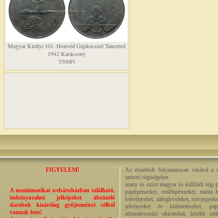
Magyar Királyi 101. Honvéd Gépkocsizó Tanezred
1942 Karácsony
5500Ft
FIGYELEM!
Az érmebolt folyamatosan vásárol a n
tartozó régiségeket:
arany és ezüst magyar és külföldi régi 
A numizmatikai webáruházban található,
papírpénzeket, emlékpénzeket, minta b
önkényuralmi jelképeket ábrázoló
kötvényeket, zálogleveleket, sorsjegyeke
darabok kizárólag gyűjteményi célból
jelvényeket és kitüntetéseket, pap
vannak fent!
adományozási okiratokat, kisebb milit