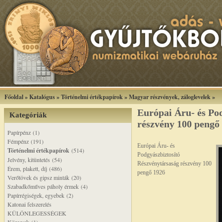
Főoldal
»
Katalógus
»
Történelmi értékpapírok
»
Magyar részvények, záloglevelek
»
Európai Áru- és Pod
Kategóriák
részvény 100 pengő
Papírpénz (1)
Fémpénz (191)
Európai Áru- és
Történelmi értékpapírok
(514)
Podgyászbiztosító
Jelvény, kitüntetés (54)
Részvénytársaság részvény 100
Érem, plakett, díj (486)
pengő 1926
Verőtövek és gipsz minták (20)
Szabadkőműves páholy érmek (4)
Papírrégiségek, egyebek (2)
Katonai felszerelés
KÜLÖNLEGESSÉGEK