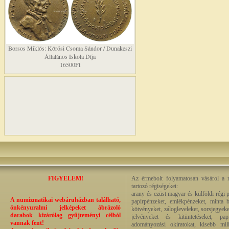
Borsos Miklós: Kőrösi Csoma Sándor / Dunakeszi
Általános Iskola Díja
16500Ft
FIGYELEM!
Az érmebolt folyamatosan vásárol a n
tartozó régiségeket:
arany és ezüst magyar és külföldi régi 
A numizmatikai webáruházban található,
papírpénzeket, emlékpénzeket, minta b
önkényuralmi jelképeket ábrázoló
kötvényeket, zálogleveleket, sorsjegyeke
darabok kizárólag gyűjteményi célból
jelvényeket és kitüntetéseket, pap
vannak fent!
adományozási okiratokat, kisebb milit