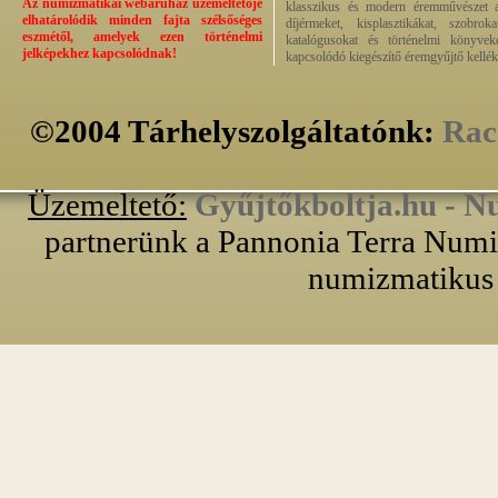
Az numizmatikai webáruház üzemeltetője
klasszikus és modern éremművészet alk
elhatárolódik minden fajta szélsőséges
díjérmeket, kisplasztikákat, szobrok
eszmétől, amelyek ezen történelmi
katalógusokat és történelmi könyvek
jelképekhez kapcsolódnak!
kapcsolódó kiegészítő éremgyűjtő kellék
©2004 Tárhelyszolgáltatónk:
Rac
Üzemeltető:
Gyűjtőkboltja.hu - N
partnerünk a Pannonia Terra Numiz
numizmatikus 