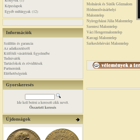
Könyvek (1)
Molnárok és Sütők Gőzmalom
Képeslapok
Hódmezővásárhelyi
Egyéb műtárgyak (12)
Malomtelep
Nyíregyházai Júlia Malomtelep
Szentesi Malomtelep
Információk
Váci Hengermalomtelep
Karcagi Malomtelep
Szállítás és garancia
Székesfehérvári Malomtelep
Az adatkezelésről
Külföldi vásárlóink figyelmébe
Tudnivalók
Tartásfokok és rövidítések
Partnereink
Elérhetőségeink
Gyorskeresés
Ide kell beírni a keresett cikk nevét.
Összetett keresés
Újdonságok