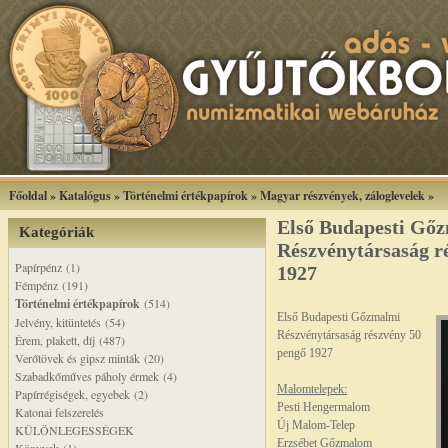
Főoldal
»
Katalógus
»
Történelmi értékpapírok
»
Magyar részvények, záloglevelek
»
Első Budapesti Gő
Kategóriák
Részvénytársaság r
Papírpénz (1)
1927
Fémpénz (191)
Történelmi értékpapírok
(514)
Első Budapesti Gőzmalmi
Jelvény, kitüntetés (54)
Részvénytársaság részvény 50
Érem, plakett, díj (487)
pengő 1927
Verőtövek és gipsz minták (20)
Szabadkőműves páholy érmek (4)
Malomtelepek:
Papírrégiségek, egyebek (2)
Pesti Hengermalom
Katonai felszerelés
Új Malom-Telep
KÜLÖNLEGESSÉGEK
Erzsébet Gőzmalom