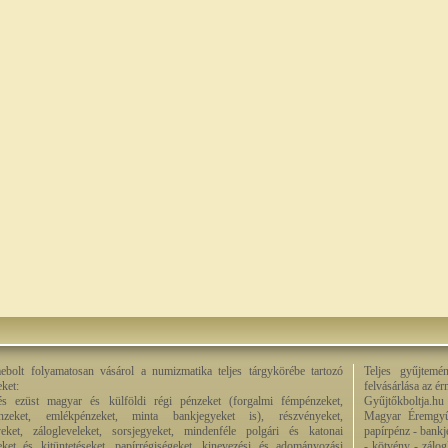
bolt folyamatosan vásárol a numizmatika teljes tárgykörébe tartozó
Teljes gyűjtemé
eket:
felvásárlása az é
és ezüst magyar és külföldi régi pénzeket (forgalmi fémpénzeket,
Gyűjtőkboltja.hu
énzeket, emlékpénzeket, minta bankjegyeket is), részvényeket,
Magyar Éremgyű
eket, zálogleveleket, sorsjegyeket, mindenféle polgári és katonai
papírpénz - bankj
eket és kitüntetéseket, papírrégiségeket, kinevezési és adományozási
- kötvény - zálog