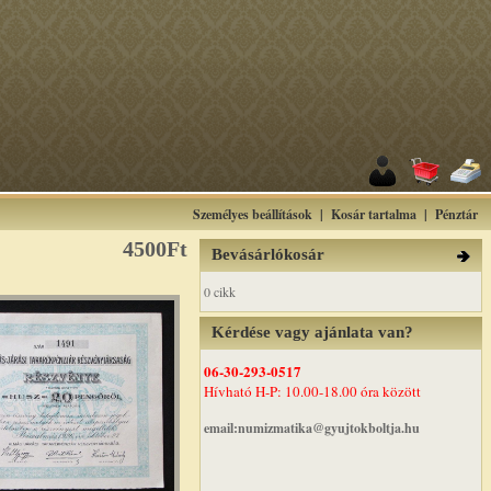
Személyes beállítások
|
Kosár tartalma
|
Pénztár
4500Ft
Bevásárlókosár
0 cikk
Kérdése vagy ajánlata van?
06-30-293-0517
Hívható H-P: 10.00-18.00 óra között
email:numizmatika@gyujtokboltja.hu