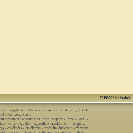
72195792 lapletöltés
nyek, hagyatékok felmérése, arany és ezüst pénz, érmék
rmeboltban készpénzért!
 numizmatikai webáruház és üzlet: régipénz - érme - MÉE -
jtők és Érmegyűjtők Egyesülete emlékérmek - fémpénz -
egy - emlékpénz - emlékérem - történelmi értékpapír - részvény
levél - sorsjegy - jelvény - kitüntetés - éremművész - plakett -