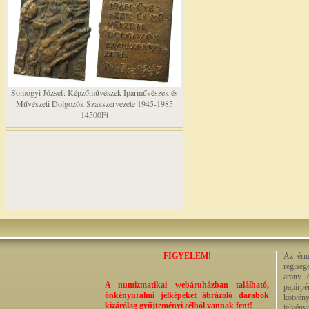
Somogyi József: Képzőművészek Iparművészek és
Művészeti Dolgozók Szakszervezete 1945-1985
14500Ft
FIGYELEM!
Az érme
régiség
arany 
A numizmatikai webáruházban található,
papírp
önkényuralmi jelképeket ábrázoló darabok
kötvény
kizárólag gyűjteményi célból vannak fent!
jelvény