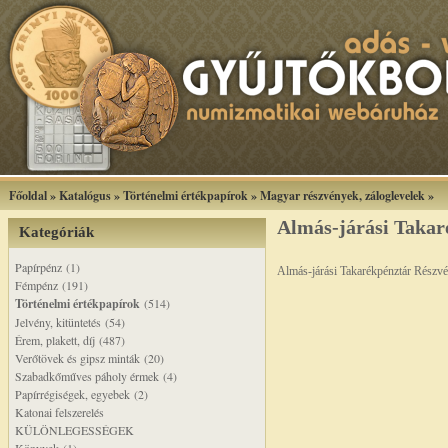
Főoldal
»
Katalógus
»
Történelmi értékpapírok
»
Magyar részvények, záloglevelek
»
Almás-járási Takar
Kategóriák
Papírpénz (1)
Almás-járási Takarékpénztár Részv
Fémpénz (191)
Történelmi értékpapírok
(514)
Jelvény, kitüntetés (54)
Érem, plakett, díj (487)
Verőtövek és gipsz minták (20)
Szabadkőműves páholy érmek (4)
Papírrégiségek, egyebek (2)
Katonai felszerelés
KÜLÖNLEGESSÉGEK