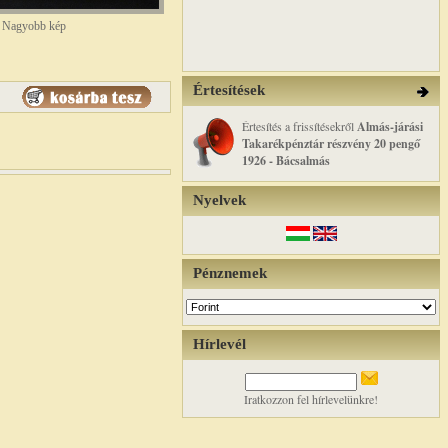
Nagyobb kép
Értesítések
Értesítés a frissítésekről
Almás-járási
Takarékpénztár részvény 20 pengő
1926 - Bácsalmás
Nyelvek
Pénznemek
Hírlevél
Iratkozzon fel hírlevelünkre!