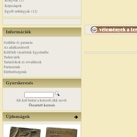
Könyvek (1)
Képeslapok
Egyéb műtárgyak (12)
Információk
Szállítás és garancia
Az adatkezelésről
Külföldi vásárlóink figyelmébe
Tudnivalók
Tartásfokok és rövidítések
Partnereink
Elérhetőségeink
Gyorskeresés
Ide kell beírni a keresett cikk nevét.
Összetett keresés
Újdonságok