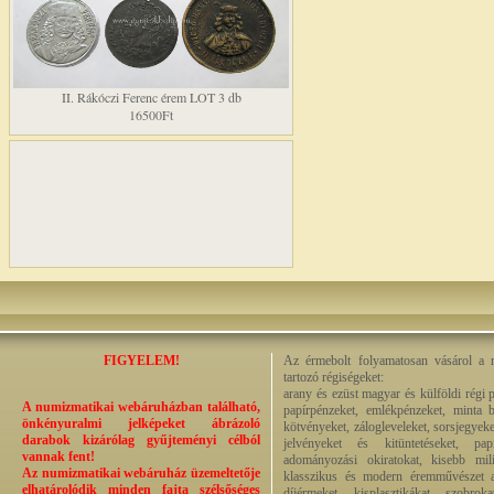
II. Rákóczi Ferenc érem LOT 3 db
16500Ft
FIGYELEM!
Az érmebolt folyamatosan vásárol a n
tartozó régiségeket:
arany és ezüst magyar és külföldi régi 
A numizmatikai webáruházban található,
papírpénzeket, emlékpénzeket, minta b
önkényuralmi jelképeket ábrázoló
kötvényeket, zálogleveleket, sorsjegyeke
darabok kizárólag gyűjteményi célból
jelvényeket és kitüntetéseket, pap
vannak fent!
adományozási okiratokat, kisebb milit
Az numizmatikai webáruház üzemeltetője
klasszikus és modern éremművészet alk
elhatárolódik minden fajta szélsőséges
díjérmeket, kisplasztikákat, szobrok