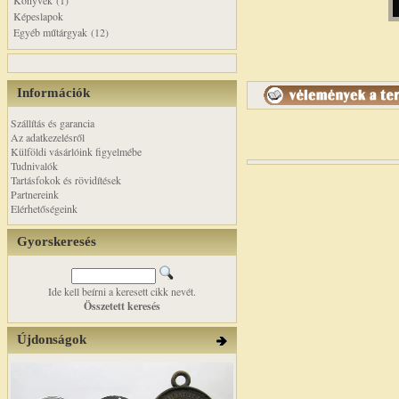
Könyvek (1)
Képeslapok
Egyéb műtárgyak (12)
Információk
Szállítás és garancia
Az adatkezelésről
Külföldi vásárlóink figyelmébe
Tudnivalók
Tartásfokok és rövidítések
Partnereink
Elérhetőségeink
Gyorskeresés
Ide kell beírni a keresett cikk nevét.
Összetett keresés
Újdonságok