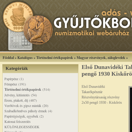
Főoldal
»
Katalógus
»
Történelmi értékpapírok
»
Magyar részvények, záloglevelek
»
Első Dunavidéki Ta
Kategóriák
pengő 1930 Kiskőrö
Papírpénz (1)
Fémpénz (191)
Első Dunavidéki
Történelmi értékpapírok
(514)
Takarékpénztár
Jelvény, kitüntetés (54)
Részvénytársaság részvény
Érem, plakett, díj (487)
2x50 pengő 1930 - Kiskőrös
Verőtövek és gipsz minták (20)
Szabadkőműves páholy érmek (4)
Papírrégiségek, egyebek (2)
Katonai felszerelés
KÜLÖNLEGESSÉGEK