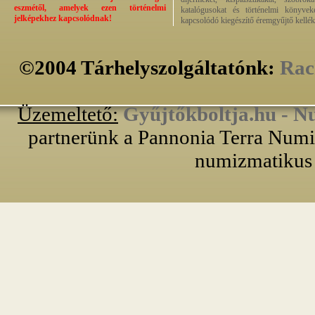
eszmétől, amelyek ezen történelmi
katalógusokat és történelmi könyvek
jelképekhez kapcsolódnak!
kapcsolódó kiegészítő éremgyűjtő kellék
©2004 Tárhelyszolgáltatónk:
Rac
Üzemeltető:
Gyűjtőkboltja.hu - N
partnerünk a Pannonia Terra Numiz
numizmatikus 