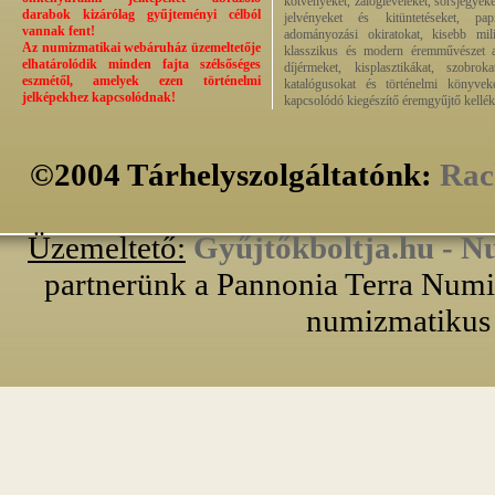
kötvényeket, zálogleveleket, sorsjegyeke
darabok kizárólag gyűjteményi célból
jelvényeket és kitüntetéseket, pap
vannak fent!
adományozási okiratokat, kisebb milit
Az numizmatikai webáruház üzemeltetője
klasszikus és modern éremművészet alk
elhatárolódik minden fajta szélsőséges
díjérmeket, kisplasztikákat, szobrok
eszmétől, amelyek ezen történelmi
katalógusokat és történelmi könyvek
jelképekhez kapcsolódnak!
kapcsolódó kiegészítő éremgyűjtő kellék
©2004 Tárhelyszolgáltatónk:
Rac
Üzemeltető:
Gyűjtőkboltja.hu - N
partnerünk a Pannonia Terra Numiz
numizmatikus 