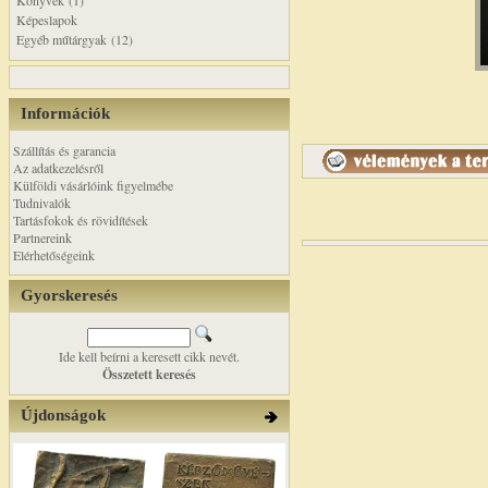
Könyvek (1)
Képeslapok
Egyéb műtárgyak (12)
Információk
Szállítás és garancia
Az adatkezelésről
Külföldi vásárlóink figyelmébe
Tudnivalók
Tartásfokok és rövidítések
Partnereink
Elérhetőségeink
Gyorskeresés
Ide kell beírni a keresett cikk nevét.
Összetett keresés
Újdonságok