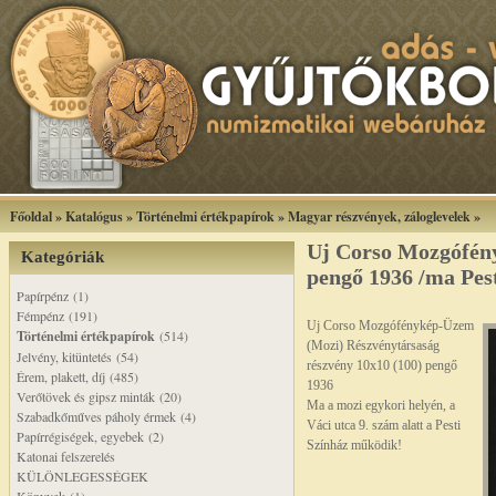
Főoldal
»
Katalógus
»
Történelmi értékpapírok
»
Magyar részvények, záloglevelek
»
Uj Corso Mozgófén
Kategóriák
pengő 1936 /ma Pest
Papírpénz (1)
Fémpénz (191)
Uj Corso Mozgófénykép-Üzem
Történelmi értékpapírok
(514)
(Mozi) Részvénytársaság
Jelvény, kitüntetés (54)
részvény 10x10 (100) pengő
Érem, plakett, díj (485)
1936
Verőtövek és gipsz minták (20)
Ma a mozi egykori helyén, a
Szabadkőműves páholy érmek (4)
Váci utca 9. szám alatt a Pesti
Papírrégiségek, egyebek (2)
Színház működik!
Katonai felszerelés
KÜLÖNLEGESSÉGEK