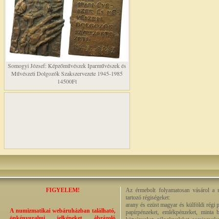
Somogyi József: Képzőművészek Iparművészek és
Művészeti Dolgozók Szakszervezete 1945-1985
14500Ft
FIGYELEM!
Az érmebolt folyamatosan vásárol a n
tartozó régiségeket:
arany és ezüst magyar és külföldi régi 
A numizmatikai webáruházban található,
papírpénzeket, emlékpénzeket, minta b
önkényuralmi jelképeket ábrázoló